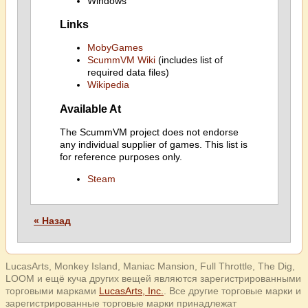
Windows
Links
MobyGames
ScummVM Wiki
(includes list of
required data files)
Wikipedia
Available At
The ScummVM project does not endorse
any individual supplier of games. This list is
for reference purposes only.
Steam
« Назад
LucasArts, Monkey Island, Maniac Mansion, Full Throttle, The Dig,
LOOM и ещё куча других вещей являются зарегистрированными
торговыми марками
LucasArts, Inc.
. Все другие торговые марки и
зарегистрированные торговые марки принадлежат