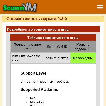
Совместимость версии 2.8.0
Подробности о совместимости игры
Таблица совместимости игры
Полное название
Уровень
ScummVM ID
игры
поддержки
Putt-Putt Saves the
scumm:puttzoo
Превосходный
Zoo
Support Level
В игре нет известных проблем.
Supported Platforms
iOS
Macintosh