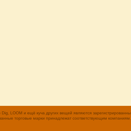
, The Dig, LOOM и ещё куча других вещей являются зарегистрирован
рованные торговые марки принадлежат соответствующим компаниям