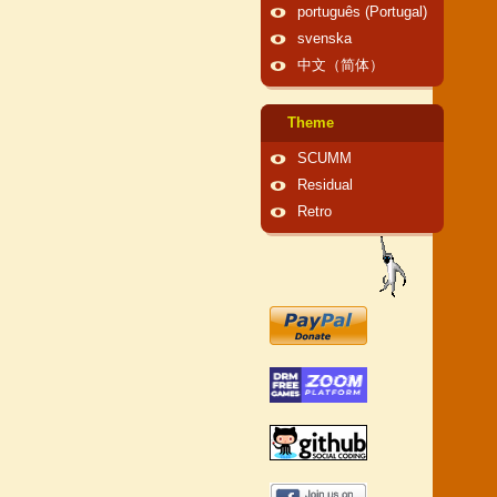
português (Portugal)
svenska
中文（简体）
Theme
SCUMM
Residual
Retro