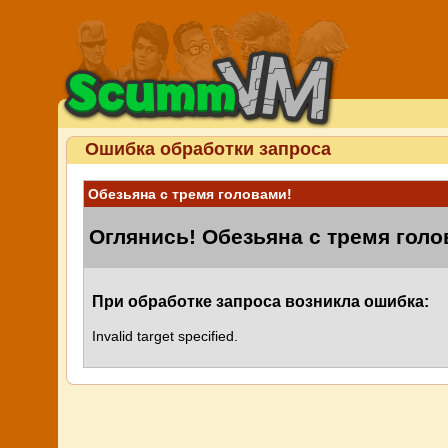
Ошибка обработки запроса
Обезьяна с тремя головами!
Оглянись! Обезьяна с тремя голо
При обработке запроса возникла ошибка:
Invalid target specified.