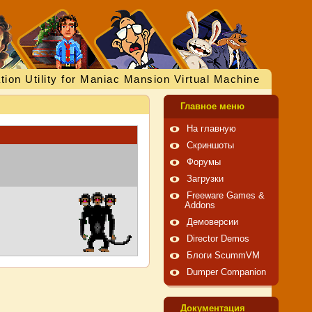
tion Utility for Maniac Mansion Virtual Machine
Главное меню
На главную
Скриншоты
Форумы
Загрузки
Freeware Games &
Addons
Демоверсии
Director Demos
Блоги ScummVM
Dumper Companion
Документация