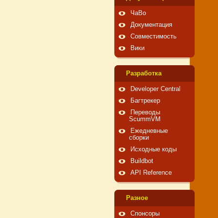
ЧаВо
Документация
Совместимость
Вики
Pазработка
Developer Central
Багтрекер
Переводы
ScummVM
Ежедневные
сборки
Исходные коды
Buildbot
API Reference
Pазное
Спонсоры