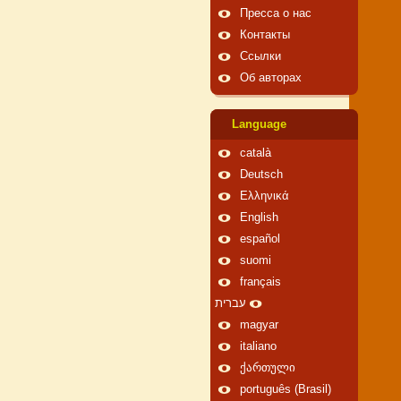
Пресса о нас
Контакты
Ссылки
Об авторах
Language
català
Deutsch
Ελληνικά
English
español
suomi
français
עברית
magyar
italiano
ქართული
português (Brasil)