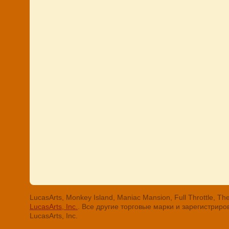
LucasArts, Monkey Island, Maniac Mansion, Full Throttle
LucasArts, Inc.
. Все другие торговые марки и зарегистри
LucasArts, Inc.