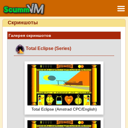
Скриншоты
Галерея скриншотов
Total Eclipse (Series)
Total Eclipse (Amstrad CPC/English)