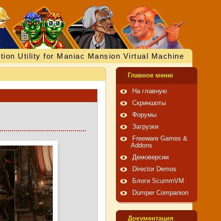
tion Utility for Maniac Mansion Virtual Machine
Главное меню
На главную
Скриншоты
Форумы
Загрузки
Freeware Games &
Addons
Демоверсии
Director Demos
Блоги ScummVM
Dumper Companion
Документация