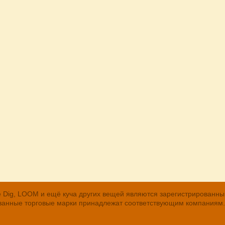
, The Dig, LOOM и ещё куча других вещей являются зарегистрирован
рованные торговые марки принадлежат соответствующим компаниям