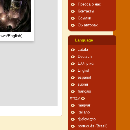
Пресса о нас
Контакты
Ссылки
Об авторах
ows/English)
Language
català
Deutsch
Ελληνικά
English
español
suomi
français
עברית
magyar
italiano
ქართული
português (Brasil)