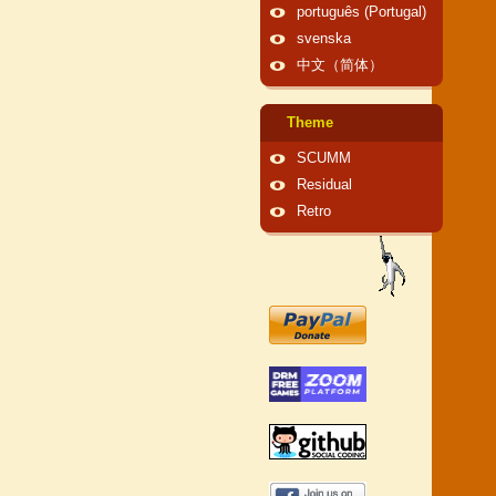
português (Portugal)
svenska
中文（简体）
Theme
SCUMM
Residual
Retro