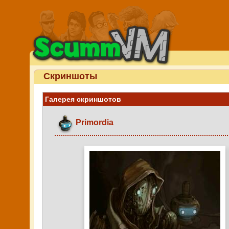
Скриншоты
Галерея скриншотов
Primordia