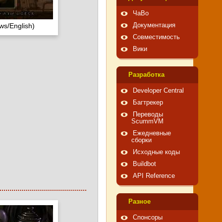
ЧаВо
ws/English)
Документация
Совместимость
Вики
Pазработка
Developer Central
Багтрекер
Переводы
ScummVM
Ежедневные
сборки
Исходные коды
Buildbot
API Reference
Pазное
Спонсоры