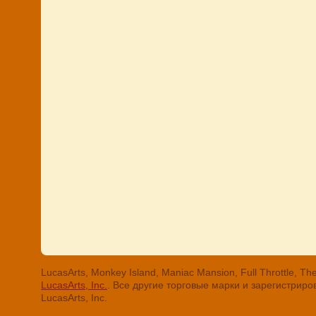
LucasArts, Monkey Island, Maniac Mansion, Full Throttle
LucasArts, Inc.
. Все другие торговые марки и зарегистри
LucasArts, Inc.