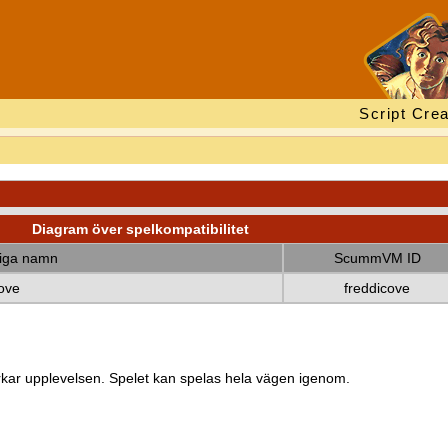
Script Crea
Diagram över spelkompatibilitet
diga namn
ScummVM ID
Cove
freddicove
kar upplevelsen. Spelet kan spelas hela vägen igenom.