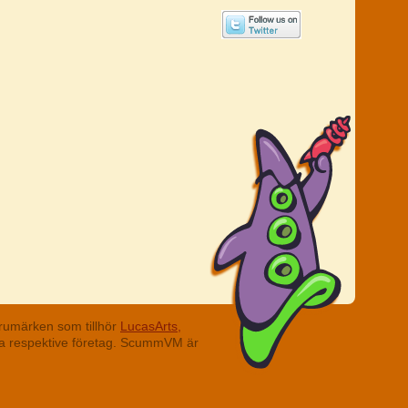
rumärken som tillhör
LucasArts,
ina respektive företag. ScummVM är