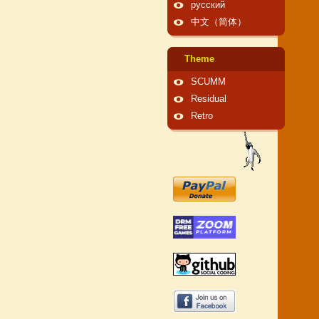
русский
中文（简体）
Theme
SCUMM
Residual
Retro