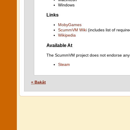
Windows
Links
MobyGames
ScummVM Wiki
(includes list of require
Wikipedia
Available At
The ScummVM project does not endorse any ind
Steam
« Bakåt