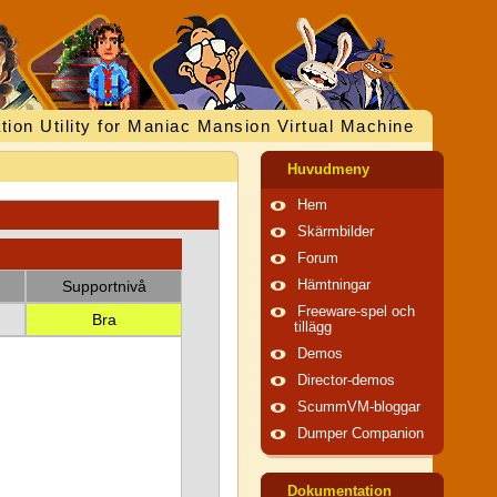
tion Utility for Maniac Mansion Virtual Machine
Huvudmeny
Hem
Skärmbilder
Forum
Supportnivå
Hämtningar
Freeware-spel och
Bra
tillägg
Demos
Director-demos
ScummVM-bloggar
Dumper Companion
Dokumentation