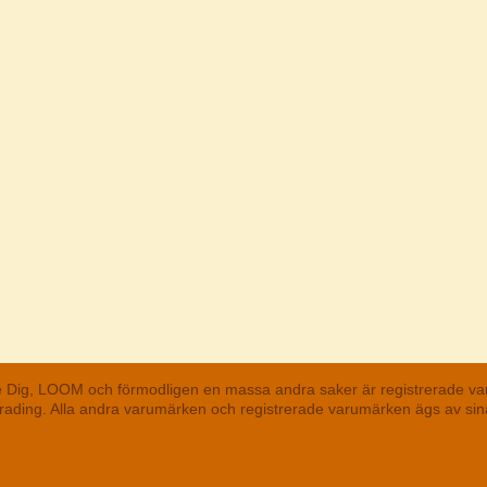
he Dig, LOOM och förmodligen en massa andra saker är registrerade va
 Trading. Alla andra varumärken och registrerade varumärken ägs av s