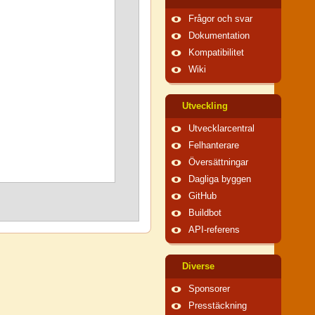
Frågor och svar
Dokumentation
Kompatibilitet
Wiki
Utveckling
Utvecklarcentral
Felhanterare
Översättningar
Dagliga byggen
GitHub
Buildbot
API-referens
Diverse
Sponsorer
Presstäckning