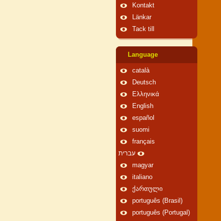
Kontakt
Länkar
Tack till
Language
català
Deutsch
Ελληνικά
English
español
suomi
français
עברית
magyar
italiano
ქართული
português (Brasil)
português (Portugal)