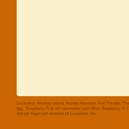
LucasArts, Monkey Island, Maniac Mansion, Full Throttle, T
Inc.
. Raspberry Pi är ett varumärke som tillhör Raspberry Pi
inte på något sätt anslutet till LucasArts, Inc.