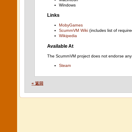
Windows
Links
MobyGames
ScummVM Wiki
(includes list of require
Wikipedia
Available At
The ScummVM project does not endorse any ind
Steam
« 返回