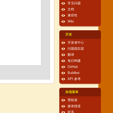
常见问题
文档
兼容性
Wiki
开发
开发者中心
问题跟踪器
翻译
每日构建
GitHub
Buildbot
API 参考
杂项菜单
赞助者
媒体报道
联系