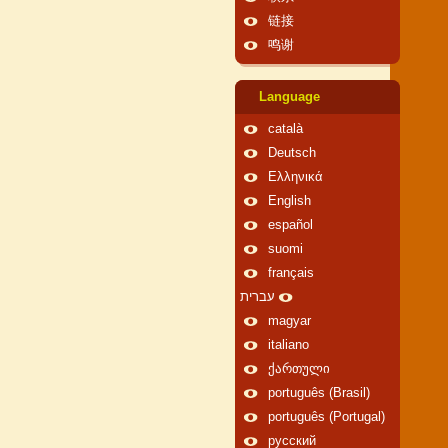
链接
鸣谢
Language
català
Deutsch
Ελληνικά
English
español
suomi
français
עברית
magyar
italiano
ქართული
português (Brasil)
português (Portugal)
русский