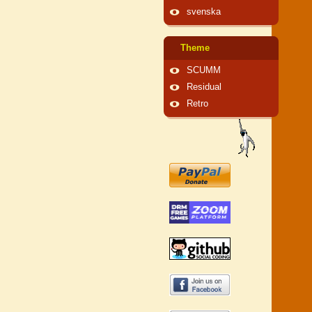
svenska
Theme
SCUMM
Residual
Retro