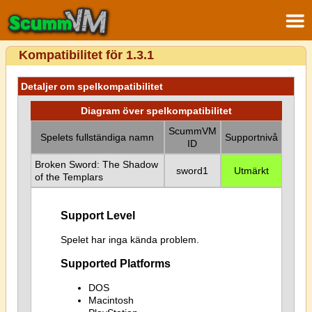
Kompatibilitet för 1.3.1
Detaljer om spelkompatibilitet
Diagram över spelkompatibilitet
ScummVM
Spelets fullständiga namn
Supportnivå
ID
Broken Sword: The Shadow
sword1
Utmärkt
of the Templars
Support Level
Spelet har inga kända problem.
Supported Platforms
DOS
Macintosh