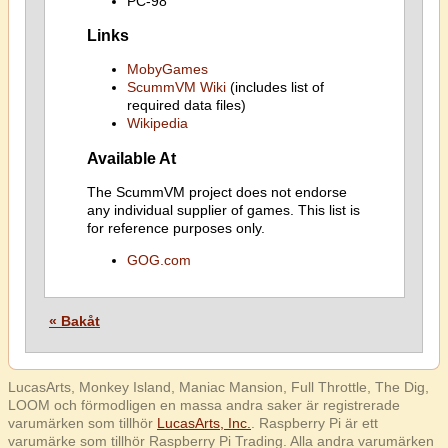
PC-98
Links
MobyGames
ScummVM Wiki
(includes list of
required data files)
Wikipedia
Available At
The ScummVM project does not endorse
any individual supplier of games. This list is
for reference purposes only.
GOG.com
« Bakåt
LucasArts, Monkey Island, Maniac Mansion, Full Throttle, The Dig,
LOOM och förmodligen en massa andra saker är registrerade
varumärken som tillhör
LucasArts, Inc.
. Raspberry Pi är ett
varumärke som tillhör Raspberry Pi Trading. Alla andra varumärken