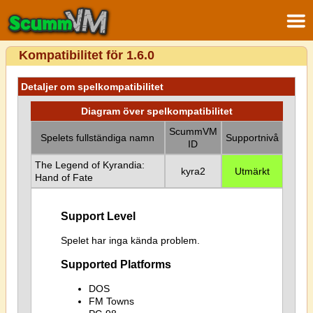
Kompatibilitet för 1.6.0
Detaljer om spelkompatibilitet
Diagram över spelkompatibilitet
ScummVM
Spelets fullständiga namn
Supportnivå
ID
The Legend of Kyrandia:
kyra2
Utmärkt
Hand of Fate
Support Level
Spelet har inga kända problem.
Supported Platforms
DOS
FM Towns