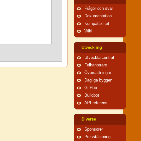
Frågor och svar
Dokumentation
Kompatibilitet
Wiki
Utveckling
Utvecklarcentral
Felhanterare
Översättningar
Dagliga byggen
GitHub
Buildbot
API-referens
Diverse
Sponsorer
Presstäckning