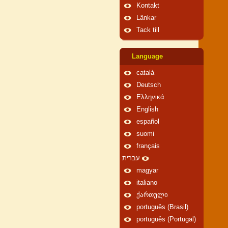
Kontakt
Länkar
Tack till
Language
català
Deutsch
Ελληνικά
English
español
suomi
français
עברית
magyar
italiano
ქართული
português (Brasil)
português (Portugal)