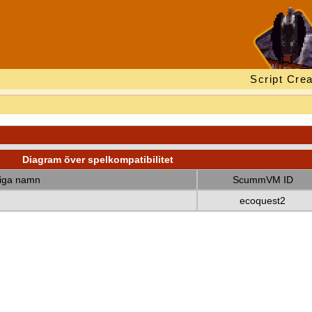
Script Crea
Diagram över spelkompatibilitet
diga namn
ScummVM ID
ecoquest2