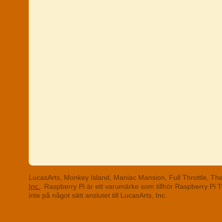
LucasArts, Monkey Island, Maniac Mansion, Full Throttle, T
Inc.
. Raspberry Pi är ett varumärke som tillhör Raspberry Pi
inte på något sätt anslutet till LucasArts, Inc.