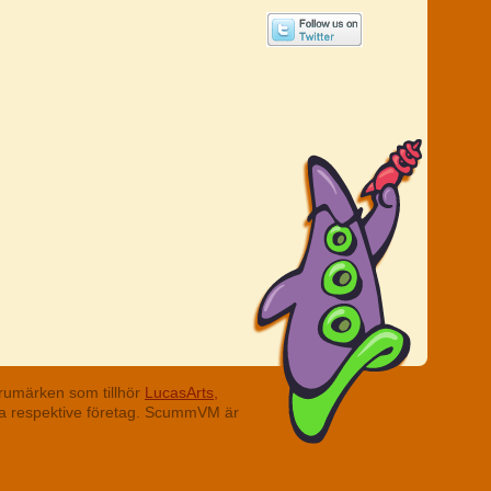
rumärken som tillhör
LucasArts,
ina respektive företag. ScummVM är