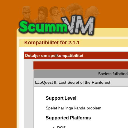
Kompatibilitet för 2.1.1
Detaljer om spelkompatibilitet
Spelets fullstän
EcoQuest II: Lost Secret of the Rainforest
Support Level
Spelet har inga kända problem.
Supported Platforms
DOS