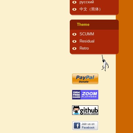
русский
中文（简体）
Theme
SCUMM
Residual
Retro