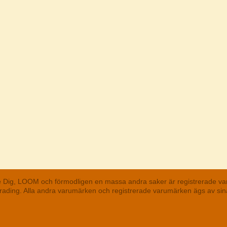
he Dig, LOOM och förmodligen en massa andra saker är registrerade va
 Trading. Alla andra varumärken och registrerade varumärken ägs av s