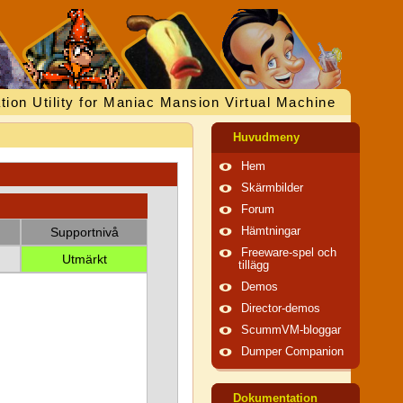
tion Utility for Maniac Mansion Virtual Machine
Huvudmeny
Hem
Skärmbilder
Forum
Supportnivå
Hämtningar
Freeware-spel och
Utmärkt
tillägg
Demos
Director-demos
ScummVM-bloggar
Dumper Companion
Dokumentation