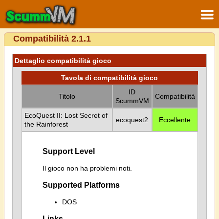
Compatibilità 2.1.1
Dettaglio compatibilità gioco
Tavola di compatibilità gioco
ID
Titolo
Compatibilità
ScummVM
EcoQuest II: Lost Secret of
ecoquest2
Eccellente
the Rainforest
Support Level
Il gioco non ha problemi noti.
Supported Platforms
DOS
Links