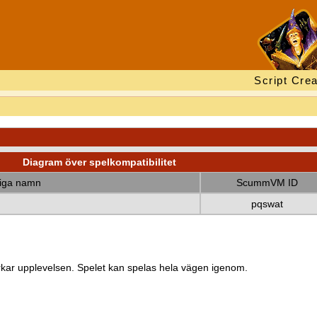
Script Crea
Diagram över spelkompatibilitet
diga namn
ScummVM ID
pqswat
kar upplevelsen. Spelet kan spelas hela vägen igenom.