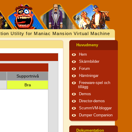
tion Utility for Maniac Mansion Virtual Machine
Huvudmeny
Hem
Skärmbilder
Forum
Supportnivå
Hämtningar
Freeware-spel och
Bra
tillägg
Demos
Director-demos
ScummVM-bloggar
Dumper Companion
Dokumentation