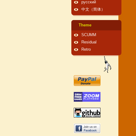
русский
中文（简体）
Theme
SCUMM
Residual
Retro