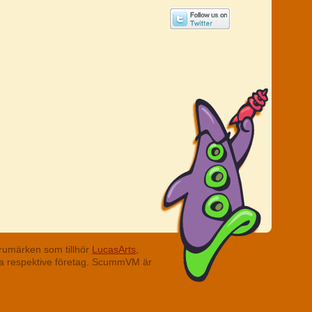
rumärken som tillhör
LucasArts,
ina respektive företag. ScummVM är