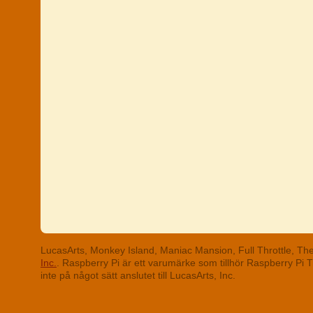
LucasArts, Monkey Island, Maniac Mansion, Full Throttle, T
Inc.
. Raspberry Pi är ett varumärke som tillhör Raspberry Pi
inte på något sätt anslutet till LucasArts, Inc.