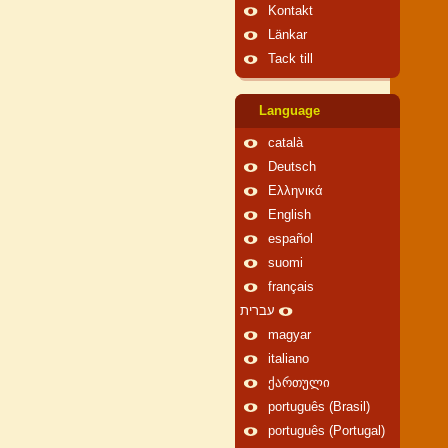
Kontakt
Länkar
Tack till
Language
català
Deutsch
Ελληνικά
English
español
suomi
français
עברית
magyar
italiano
ქართული
português (Brasil)
português (Portugal)