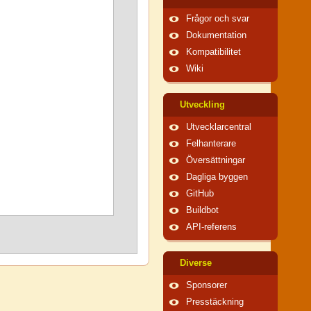
Frågor och svar
Dokumentation
Kompatibilitet
Wiki
Utveckling
Utvecklarcentral
Felhanterare
Översättningar
Dagliga byggen
GitHub
Buildbot
API-referens
Diverse
Sponsorer
Presstäckning