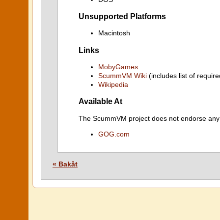
Unsupported Platforms
Macintosh
Links
MobyGames
ScummVM Wiki
(includes list of require
Wikipedia
Available At
The ScummVM project does not endorse any ind
GOG.com
« Bakåt