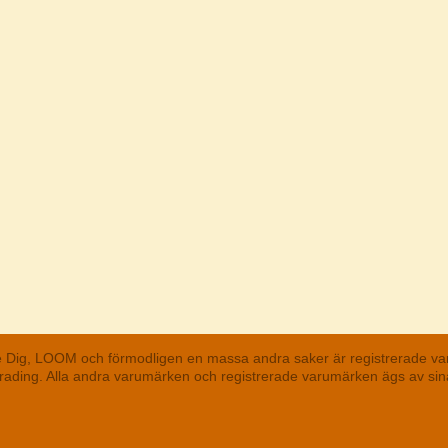
he Dig, LOOM och förmodligen en massa andra saker är registrerade va
 Trading. Alla andra varumärken och registrerade varumärken ägs av s