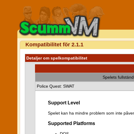
Kompatibilitet för 2.1.1
Detaljer om spelkompatibilitet
Spelets fullstän
Police Quest: SWAT
Support Level
Spelet kan ha mindre problem som inte påver
Supported Platforms
DOS