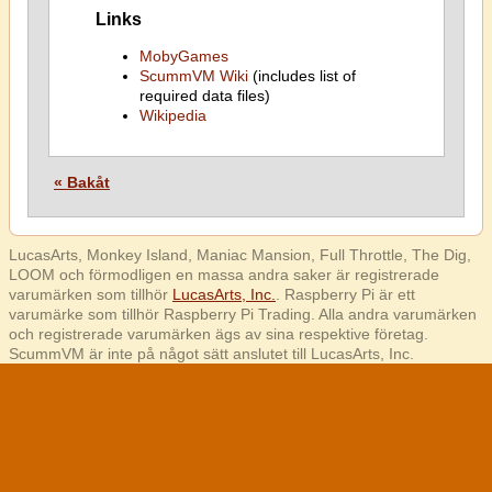
Links
MobyGames
ScummVM Wiki
(includes list of
required data files)
Wikipedia
« Bakåt
LucasArts, Monkey Island, Maniac Mansion, Full Throttle, The Dig,
LOOM och förmodligen en massa andra saker är registrerade
varumärken som tillhör
LucasArts, Inc.
. Raspberry Pi är ett
varumärke som tillhör Raspberry Pi Trading. Alla andra varumärken
och registrerade varumärken ägs av sina respektive företag.
ScummVM är inte på något sätt anslutet till LucasArts, Inc.