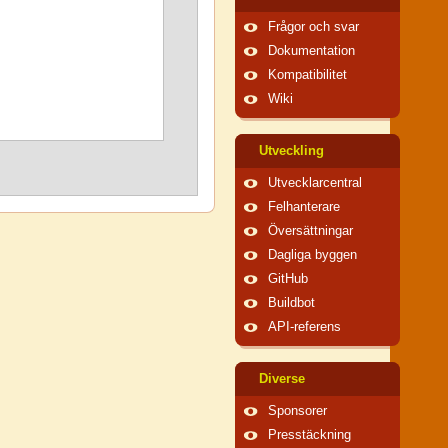
Frågor och svar
Dokumentation
Kompatibilitet
Wiki
Utveckling
Utvecklarcentral
Felhanterare
Översättningar
Dagliga byggen
GitHub
Buildbot
API-referens
Diverse
Sponsorer
Presstäckning