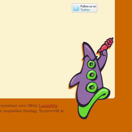
rumärken som tillhör
LucasArts,
ina respektive företag. ScummVM är