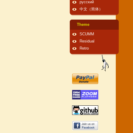
русский
中文（简体）
Theme
SCUMM
Residual
Retro