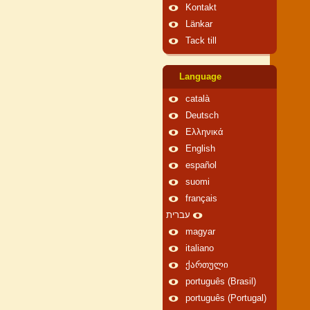
Kontakt
Länkar
Tack till
Language
català
Deutsch
Ελληνικά
English
español
suomi
français
עברית
magyar
italiano
ქართული
português (Brasil)
português (Portugal)