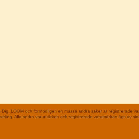
he Dig, LOOM och förmodligen en massa andra saker är registrerade va
 Trading. Alla andra varumärken och registrerade varumärken ägs av s