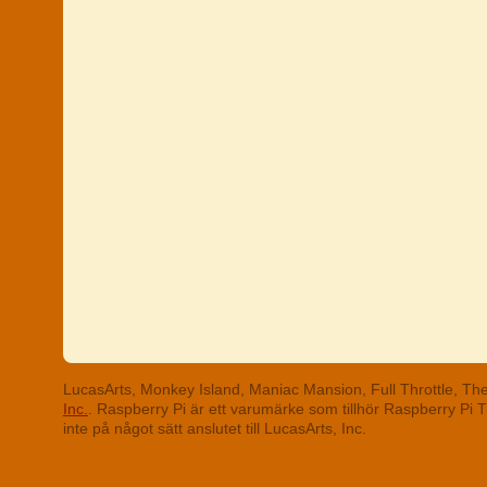
LucasArts, Monkey Island, Maniac Mansion, Full Throttle, T
Inc.
. Raspberry Pi är ett varumärke som tillhör Raspberry Pi
inte på något sätt anslutet till LucasArts, Inc.