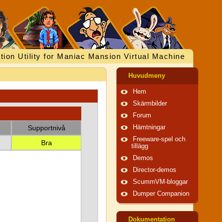
tion Utility for Maniac Mansion Virtual Machine
Huvudmeny
Hem
Skärmbilder
Forum
Supportnivå
Hämtningar
Freeware-spel och
Bra
tillägg
Demos
Director-demos
ScummVM-bloggar
Dumper Companion
Dokumentation