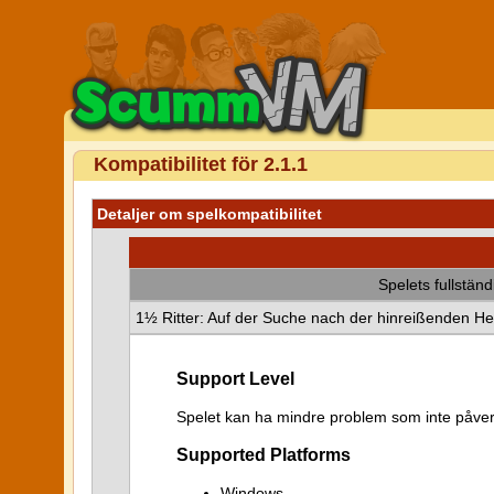
Kompatibilitet för 2.1.1
Detaljer om spelkompatibilitet
Spelets fullstän
1½ Ritter: Auf der Suche nach der hinreißenden He
Support Level
Spelet kan ha mindre problem som inte påver
Supported Platforms
Windows