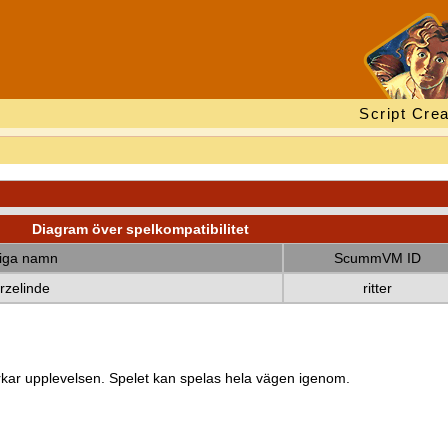
Script Crea
Diagram över spelkompatibilitet
diga namn
ScummVM ID
rzelinde
ritter
kar upplevelsen. Spelet kan spelas hela vägen igenom.