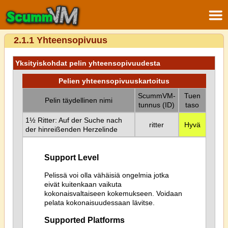
2.1.1 Yhteensopivuus
Yksityiskohdat pelin yhteensopivuudesta
Pelien yhteensopivuuskartoitus
ScummVM-
Tuen
Pelin täydellinen nimi
tunnus (ID)
taso
1½ Ritter: Auf der Suche nach
ritter
Hyvä
der hinreißenden Herzelinde
Support Level
Pelissä voi olla vähäisiä ongelmia jotka
eivät kuitenkaan vaikuta
kokonaisvaltaiseen kokemukseen. Voidaan
pelata kokonaisuudessaan lävitse.
Supported Platforms