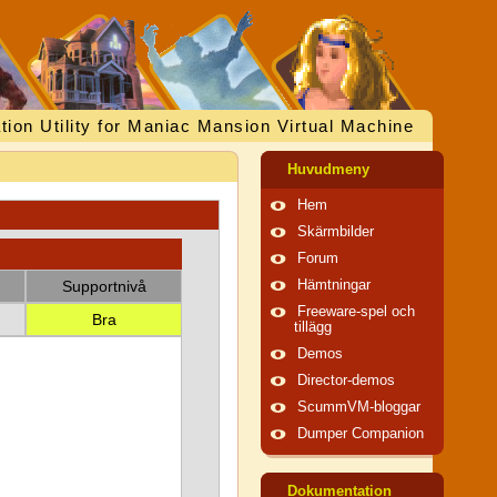
tion Utility for Maniac Mansion Virtual Machine
Huvudmeny
Hem
Skärmbilder
Forum
Supportnivå
Hämtningar
Freeware-spel och
Bra
tillägg
Demos
Director-demos
ScummVM-bloggar
Dumper Companion
Dokumentation