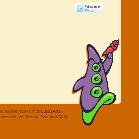
rumärken som tillhör
LucasArts,
ina respektive företag. ScummVM är