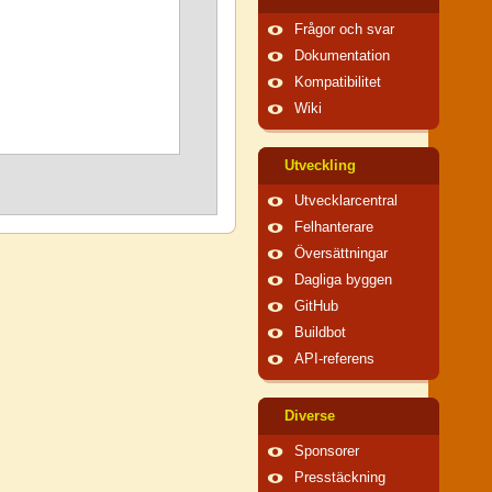
Frågor och svar
Dokumentation
Kompatibilitet
Wiki
Utveckling
Utvecklarcentral
Felhanterare
Översättningar
Dagliga byggen
GitHub
Buildbot
API-referens
Diverse
Sponsorer
Presstäckning