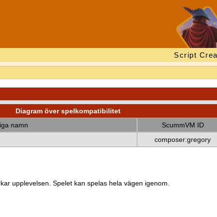
Script Crea
Diagram över spelkompatibilitet
diga namn
ScummVM ID
composer:gregory
kar upplevelsen. Spelet kan spelas hela vägen igenom.