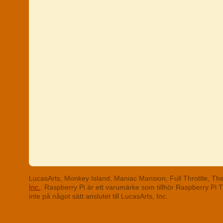
LucasArts, Monkey Island, Maniac Mansion, Full Throttle, T
Inc.
. Raspberry Pi är ett varumärke som tillhör Raspberry Pi
inte på något sätt anslutet till LucasArts, Inc.