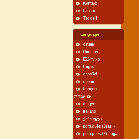
Kontakt
Länkar
Tack till
Language
català
Deutsch
Ελληνικά
English
español
suomi
français
עברית
magyar
italiano
ქართული
português (Brasil)
português (Portugal)