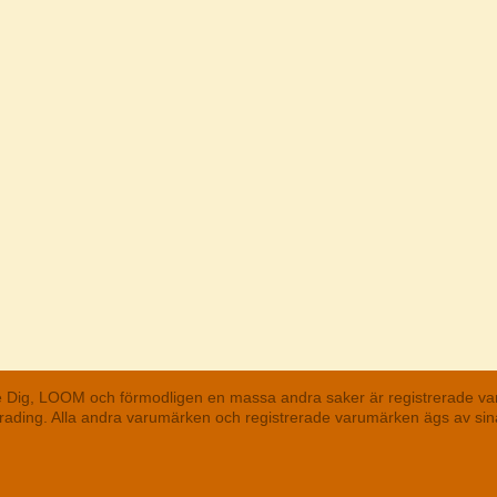
he Dig, LOOM och förmodligen en massa andra saker är registrerade va
 Trading. Alla andra varumärken och registrerade varumärken ägs av s