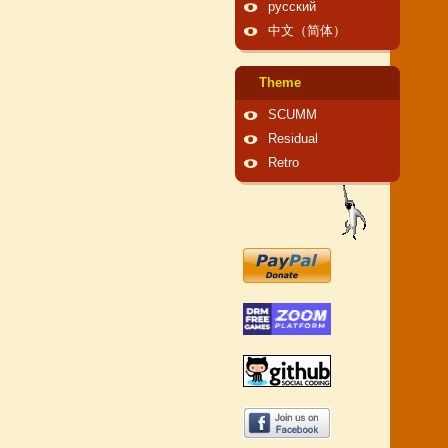
русский
中文（简体）
Theme
SCUMM
Residual
Retro