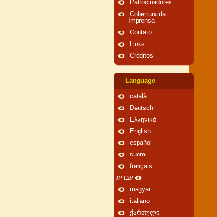
Patrocinadores
Cobertura da
Imprensa
Contato
Links
Créditos
Language
català
Deutsch
Ελληνικά
English
español
suomi
français
עברית
magyar
italiano
ქართული