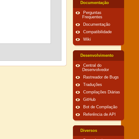
Documentação
Perguntas
Frequentes
Documentação
Compatibilidade
Wiki
Desenvolvimento
Central do
Desenvolvedor
Rastreador de Bugs
Traduções
Compilações Diárias
GitHub
Bot de Compilação
Referência de API
Diversos