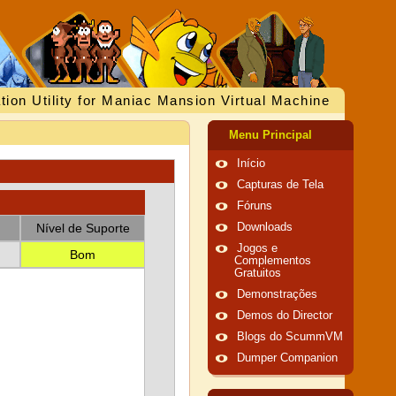
tion Utility for Maniac Mansion Virtual Machine
Menu Principal
Início
Capturas de Tela
Fóruns
Nível de Suporte
Downloads
Jogos e
Bom
Complementos
Gratuitos
Demonstrações
Demos do Director
Blogs do ScummVM
Dumper Companion