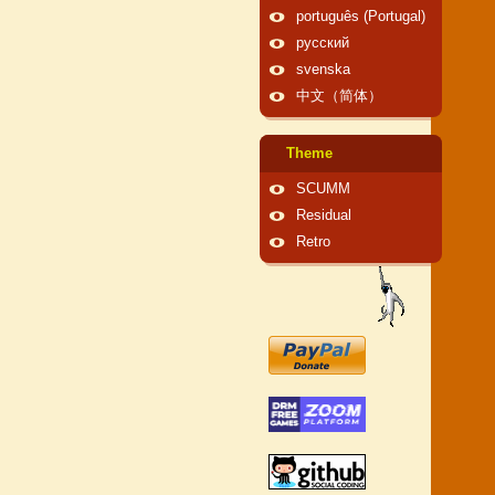
português (Portugal)
русский
svenska
中文（简体）
Theme
SCUMM
Residual
Retro