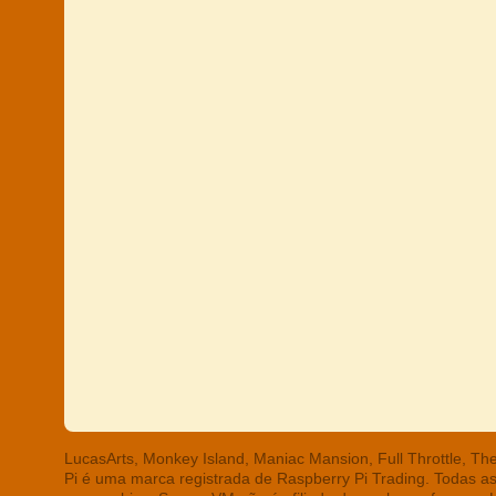
LucasArts, Monkey Island, Maniac Mansion, Full Throttle, T
Pi é uma marca registrada de Raspberry Pi Trading. Todas a