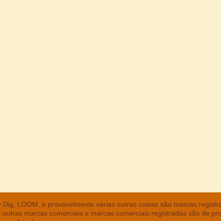
he Dig, LOOM, e provavelmente várias outras coisas são marcas regist
s outras marcas comerciais e marcas comerciais registradas são de pr