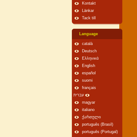
Kontakt
Länkar
Tack till
Language
català
Deutsch
Ελληνικά
English
español
suomi
français
עברית
magyar
italiano
ქართული
português (Brasil)
português (Portugal)