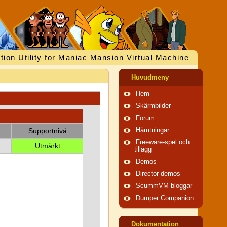
tion Utility for Maniac Mansion Virtual Machine
Huvudmeny
Hem
Skärmbilder
Forum
Supportnivå
Hämtningar
Freeware-spel och
Utmärkt
tillägg
Demos
Director-demos
ScummVM-bloggar
Dumper Companion
Dokumentation