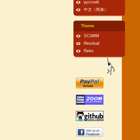
русский
中文（简体）
Theme
SCUMM
Residual
Retro