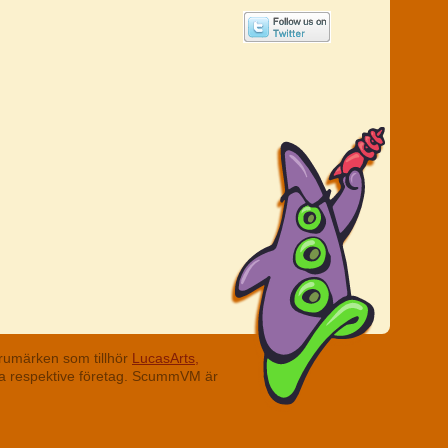
rumärken som tillhör
LucasArts,
ina respektive företag. ScummVM är