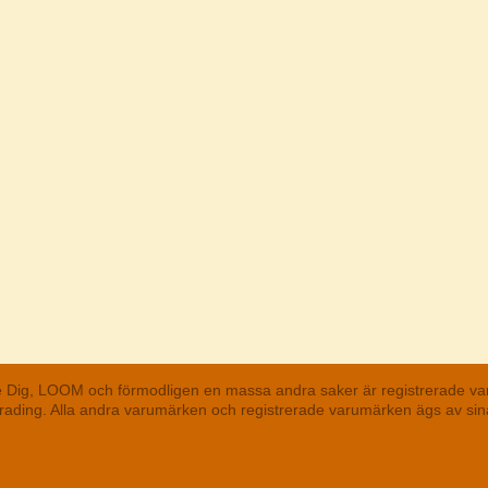
he Dig, LOOM och förmodligen en massa andra saker är registrerade va
 Trading. Alla andra varumärken och registrerade varumärken ägs av s