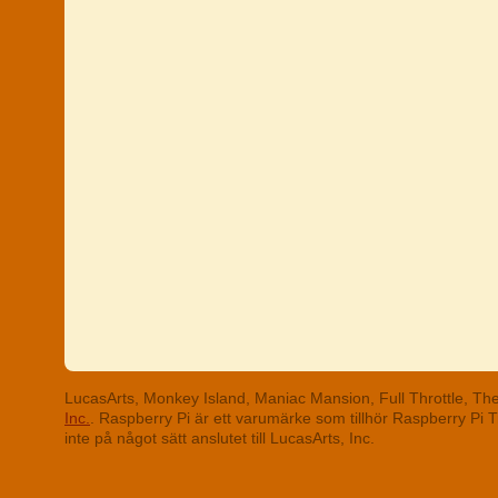
LucasArts, Monkey Island, Maniac Mansion, Full Throttle, T
Inc.
. Raspberry Pi är ett varumärke som tillhör Raspberry Pi
inte på något sätt anslutet till LucasArts, Inc.