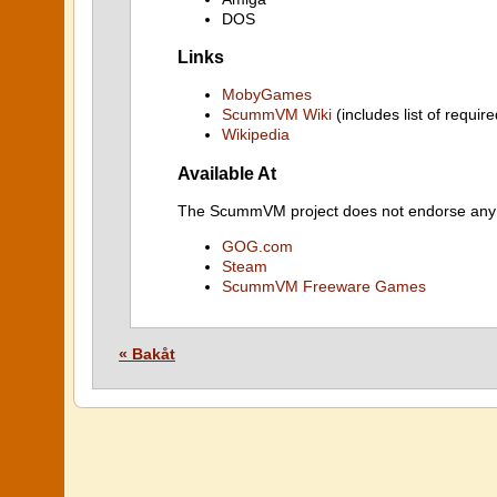
DOS
Links
MobyGames
ScummVM Wiki
(includes list of require
Wikipedia
Available At
The ScummVM project does not endorse any ind
GOG.com
Steam
ScummVM Freeware Games
« Bakåt