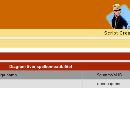
Script Crea
Diagram över spelkompatibilitet
diga namn
ScummVM ID
queen:queen