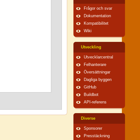
Frågor och svar
Dokumentation
Kompatibilitet
Wiki
Utveckling
Utvecklarcentral
Felhanterare
Översättningar
Dagliga byggen
GitHub
Buildbot
API-referens
Diverse
Sponsorer
Presstäckning