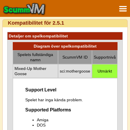
Kompatibilitet för 2.5.1
Detaljer om spelkompatibilitet
Diagram över spelkompatibilitet
Spelets fullständiga
ScummVM ID
Supportnivå
namn
Mixed-Up Mother
sci:mothergoose
Utmärkt
Goose
Support Level
Spelet har inga kända problem.
Supported Platforms
Amiga
DOS