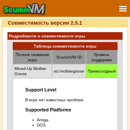
Совместимость версии 2.5.1
Подробности о совместимости игры
Таблица совместимости игры
Полное название
Уровень
ScummVM ID
игры
поддержки
Mixed-Up Mother
sci:mothergoose
Превосходный
Goose
Support Level
В игре нет известных проблем.
Supported Platforms
Amiga
DOS