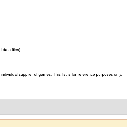
d data files)
ividual supplier of games. This list is for reference purposes only.