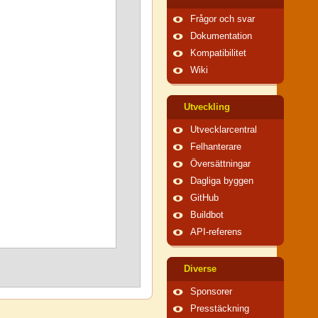
Frågor och svar
Dokumentation
Kompatibilitet
Wiki
Utveckling
Utvecklarcentral
Felhanterare
Översättningar
Dagliga byggen
GitHub
Buildbot
API-referens
Diverse
Sponsorer
Presstäckning