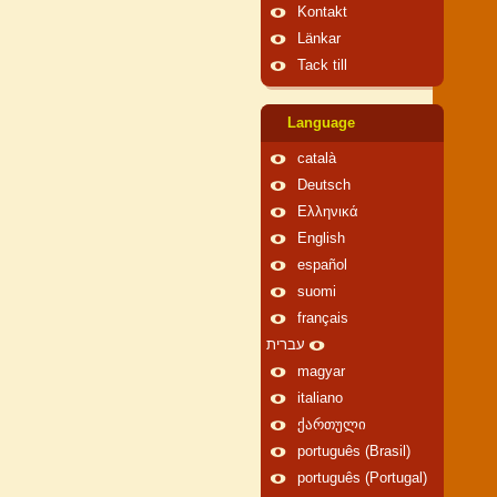
Kontakt
Länkar
Tack till
Language
català
Deutsch
Ελληνικά
English
español
suomi
français
עברית
magyar
italiano
ქართული
português (Brasil)
português (Portugal)