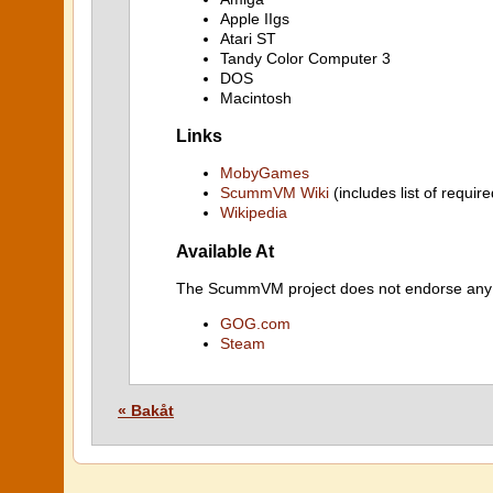
Apple IIgs
Atari ST
Tandy Color Computer 3
DOS
Macintosh
Links
MobyGames
ScummVM Wiki
(includes list of require
Wikipedia
Available At
The ScummVM project does not endorse any ind
GOG.com
Steam
« Bakåt