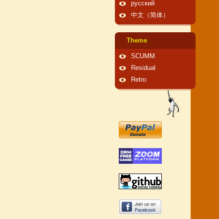
русский
中文（简体）
Theme
SCUMM
Residual
Retro