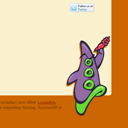
rumärken som tillhör
LucasArts,
ina respektive företag. ScummVM är