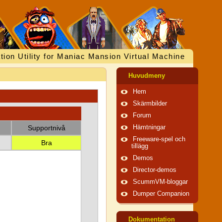
tion Utility for Maniac Mansion Virtual Machine
Huvudmeny
Hem
Skärmbilder
Forum
Supportnivå
Hämtningar
Freeware-spel och
Bra
tillägg
Demos
Director-demos
ScummVM-bloggar
Dumper Companion
Dokumentation