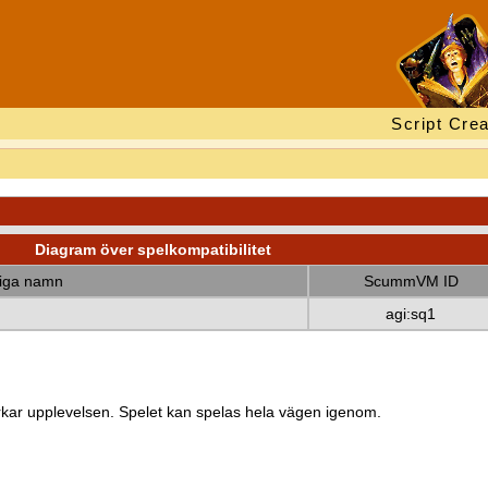
Script Crea
Diagram över spelkompatibilitet
diga namn
ScummVM ID
agi:sq1
kar upplevelsen. Spelet kan spelas hela vägen igenom.