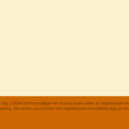
he Dig, LOOM och förmodligen en massa andra saker är registrerade va
 Trading. Alla andra varumärken och registrerade varumärken ägs av s