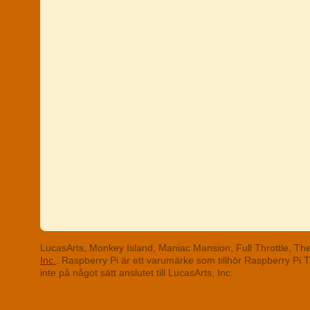
LucasArts, Monkey Island, Maniac Mansion, Full Throttle, T
Inc.
. Raspberry Pi är ett varumärke som tillhör Raspberry Pi
inte på något sätt anslutet till LucasArts, Inc.