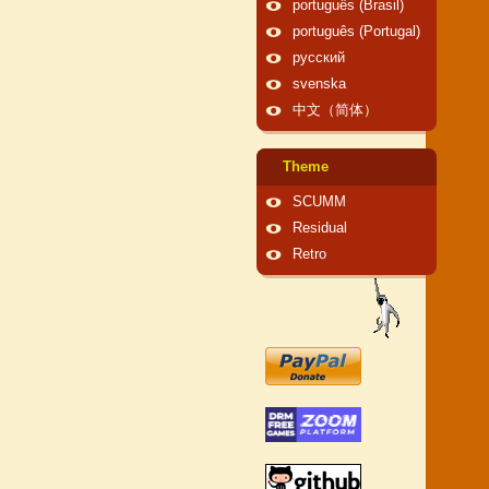
português (Brasil)
português (Portugal)
русский
svenska
中文（简体）
Theme
SCUMM
Residual
Retro