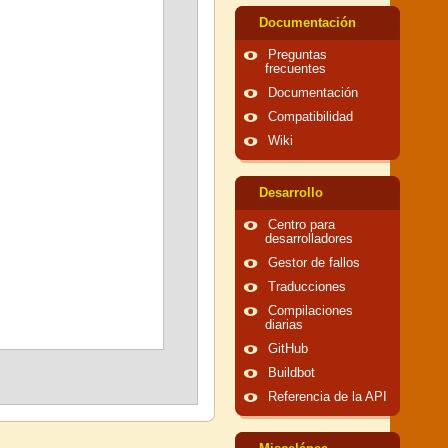
Documentación
Preguntas
frecuentes
Documentación
Compatibilidad
Wiki
Desarrollo
Centro para
desarrolladores
Gestor de fallos
Traducciones
Compilaciones
diarias
GitHub
Buildbot
Referencia de la API