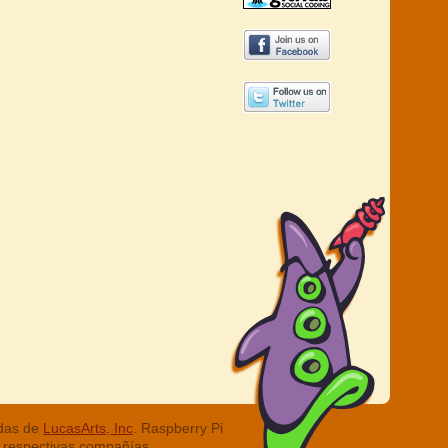
adas de
LucasArts, Inc
. Raspberry Pi
 respectivas compañías.