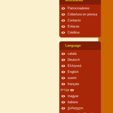
Miscelánea
Patrocinadores
Cobertura en prensa
Contacto
Enlaces
Créditos
Language
català
Deutsch
Ελληνικά
English
suomi
français
עברית
magyar
italiano
ქართული