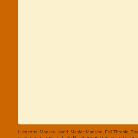
LucasArts, Monkey Island, Maniac Mansion, Full Throttle, 
es una marca registrada de Raspberry Pi Trading. Todas las