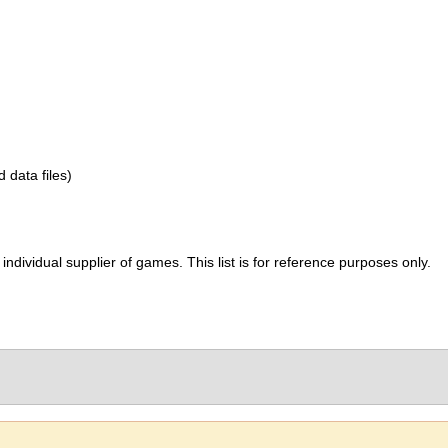
d data files)
ividual supplier of games. This list is for reference purposes only.