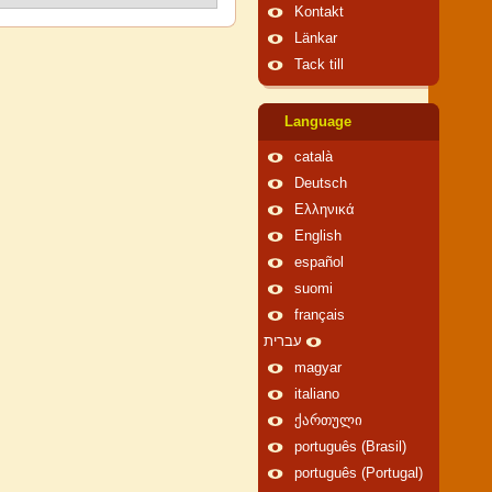
Kontakt
Länkar
Tack till
Language
català
Deutsch
Ελληνικά
English
español
suomi
français
עברית
magyar
italiano
ქართული
português (Brasil)
português (Portugal)