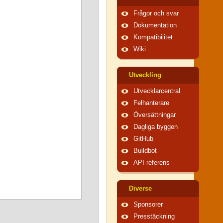
Frågor och svar
Dokumentation
Kompatibilitet
Wiki
Utveckling
Utvecklarcentral
Felhanterare
Översättningar
Dagliga byggen
GitHub
Buildbot
API-referens
Diverse
Sponsorer
Presstäckning