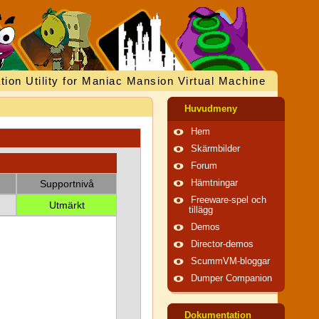
tion Utility for Maniac Mansion Virtual Machine
Huvudmeny
Hem
Skärmbilder
Forum
Supportnivå
Hämtningar
Freeware-spel och
Utmärkt
tillägg
Demos
Director-demos
ScummVM-bloggar
Dumper Companion
Dokumentation