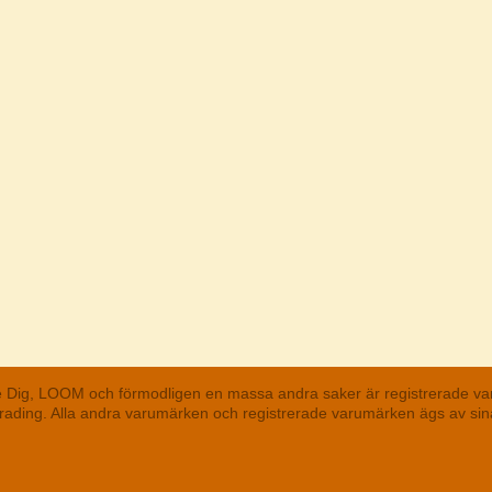
he Dig, LOOM och förmodligen en massa andra saker är registrerade va
 Trading. Alla andra varumärken och registrerade varumärken ägs av s