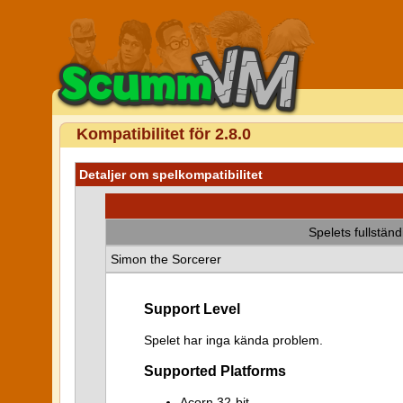
Kompatibilitet för 2.8.0
Detaljer om spelkompatibilitet
Spelets fullstän
Simon the Sorcerer
Support Level
Spelet har inga kända problem.
Supported Platforms
Acorn 32-bit