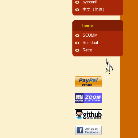
русский
中文（简体）
Theme
SCUMM
Residual
Retro