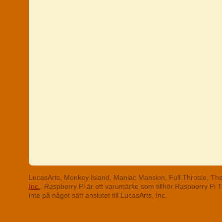
LucasArts, Monkey Island, Maniac Mansion, Full Throttle, T
Inc.
. Raspberry Pi är ett varumärke som tillhör Raspberry Pi
inte på något sätt anslutet till LucasArts, Inc.