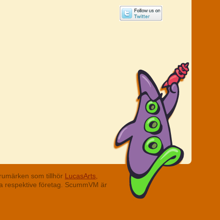
rumärken som tillhör
LucasArts,
ina respektive företag. ScummVM är