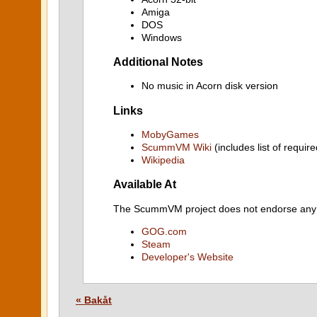
Amiga
DOS
Windows
Additional Notes
No music in Acorn disk version
Links
MobyGames
ScummVM Wiki
(includes list of require
Wikipedia
Available At
The ScummVM project does not endorse any ind
GOG.com
Steam
Developer's Website
« Bakåt