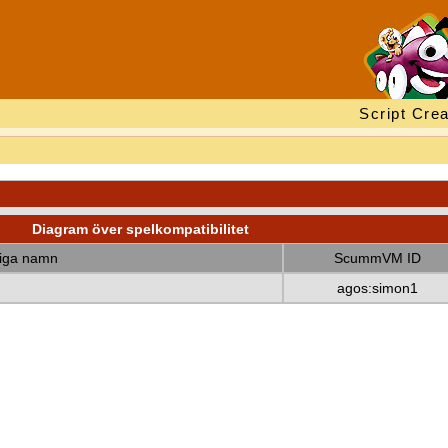
Script Crea
Diagram över spelkompatibilitet
diga namn
ScummVM ID
agos:simon1