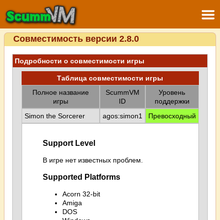
Совместимость версии 2.8.0
Подробности о совместимости игры
Таблица совместимости игры
Полное название
ScummVM
Уровень
игры
ID
поддержки
Simon the Sorcerer
agos:simon1
Превосходный
Support Level
В игре нет известных проблем.
Supported Platforms
Acorn 32-bit
Amiga
DOS