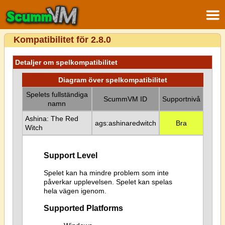
Kompatibilitet för 2.8.0
Detaljer om spelkompatibilitet
Diagram över spelkompatibilitet
Spelets fullständiga
ScummVM ID
Supportnivå
namn
Ashina: The Red
ags:ashinaredwitch
Bra
Witch
Support Level
Spelet kan ha mindre problem som inte
påverkar upplevelsen. Spelet kan spelas
hela vägen igenom.
Supported Platforms