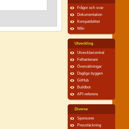
Frågor och svar
Dokumentation
Kompatibilitet
Wiki
Utveckling
Utvecklarcentral
Felhanterare
Översättningar
Dagliga byggen
GitHub
Buildbot
API-referens
Diverse
Sponsorer
Presstäckning