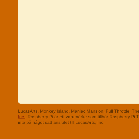
LucasArts, Monkey Island, Maniac Mansion, Full Throttle, T
Inc.
. Raspberry Pi är ett varumärke som tillhör Raspberry Pi
inte på något sätt anslutet till LucasArts, Inc.