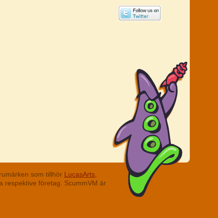
rumärken som tillhör
LucasArts,
ina respektive företag. ScummVM är