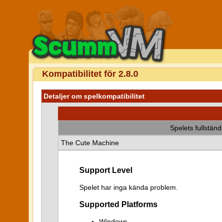
Kompatibilitet för 2.8.0
Detaljer om spelkompatibilitet
Spelets fullstän
The Cute Machine
Support Level
Spelet har inga kända problem.
Supported Platforms
Windows