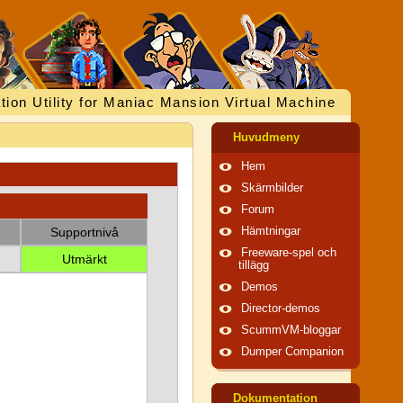
tion Utility for Maniac Mansion Virtual Machine
Huvudmeny
Hem
Skärmbilder
Forum
Supportnivå
Hämtningar
Freeware-spel och
Utmärkt
tillägg
Demos
Director-demos
ScummVM-bloggar
Dumper Companion
Dokumentation