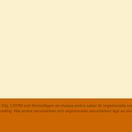
he Dig, LOOM och förmodligen en massa andra saker är registrerade va
 Trading. Alla andra varumärken och registrerade varumärken ägs av s