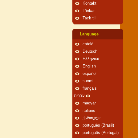
Kontakt
Länkar
Tack till
Language
català
Deutsch
Ελληνικά
English
español
suomi
français
עברית
magyar
italiano
ქართული
português (Brasil)
português (Portugal)