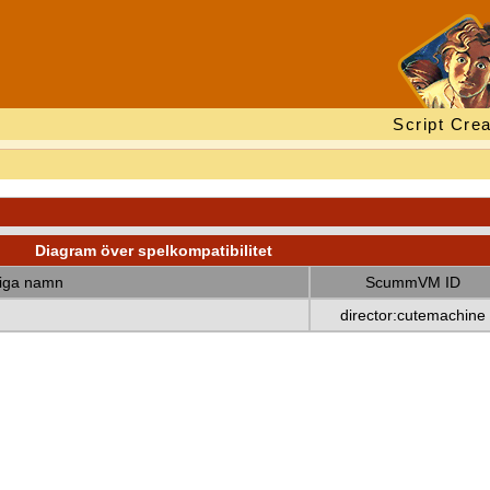
Script Crea
Diagram över spelkompatibilitet
diga namn
ScummVM ID
director:cutemachine