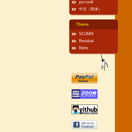
русский
中文（简体）
Theme
SCUMM
Residual
Retro