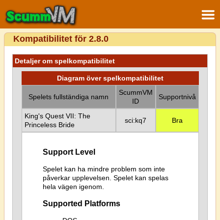
Kompatibilitet för 2.8.0
Detaljer om spelkompatibilitet
Diagram över spelkompatibilitet
ScummVM
Spelets fullständiga namn
Supportnivå
ID
King's Quest VII: The
sci:kq7
Bra
Princeless Bride
Support Level
Spelet kan ha mindre problem som inte
påverkar upplevelsen. Spelet kan spelas
hela vägen igenom.
Supported Platforms