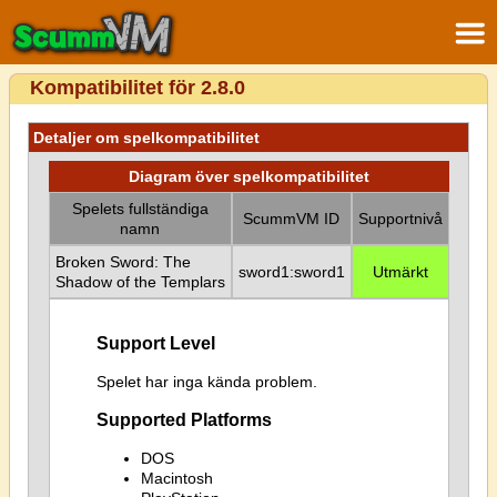
Kompatibilitet för 2.8.0
Detaljer om spelkompatibilitet
Diagram över spelkompatibilitet
Spelets fullständiga
ScummVM ID
Supportnivå
namn
Broken Sword: The
sword1:sword1
Utmärkt
Shadow of the Templars
Support Level
Spelet har inga kända problem.
Supported Platforms
DOS
Macintosh