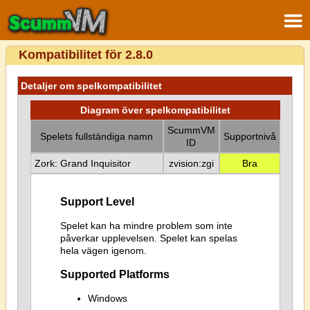
Kompatibilitet för 2.8.0
Detaljer om spelkompatibilitet
Diagram över spelkompatibilitet
ScummVM
Spelets fullständiga namn
Supportnivå
ID
Zork: Grand Inquisitor
zvision:zgi
Bra
Support Level
Spelet kan ha mindre problem som inte
påverkar upplevelsen. Spelet kan spelas
hela vägen igenom.
Supported Platforms
Windows