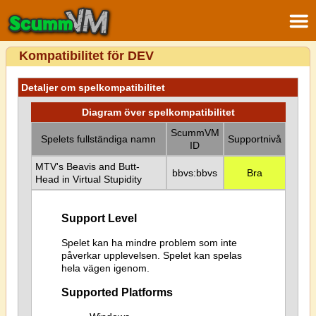
Kompatibilitet för DEV
Detaljer om spelkompatibilitet
Diagram över spelkompatibilitet
ScummVM
Spelets fullständiga namn
Supportnivå
ID
MTV's Beavis and Butt-
bbvs:bbvs
Bra
Head in Virtual Stupidity
Support Level
Spelet kan ha mindre problem som inte
påverkar upplevelsen. Spelet kan spelas
hela vägen igenom.
Supported Platforms