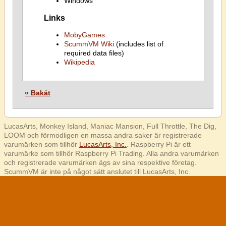
Windows
Links
MobyGames
ScummVM Wiki
(includes list of
required data files)
Wikipedia
« Bakåt
LucasArts, Monkey Island, Maniac Mansion, Full Throttle, The Dig,
LOOM och förmodligen en massa andra saker är registrerade
varumärken som tillhör
LucasArts, Inc.
. Raspberry Pi är ett
varumärke som tillhör Raspberry Pi Trading. Alla andra varumärken
och registrerade varumärken ägs av sina respektive företag.
ScummVM är inte på något sätt anslutet till LucasArts, Inc.