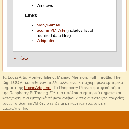
Windows
Links
MobyGames
ScummVM Wiki
(includes list of
required data files)
Wikipedia
« Πίσω
Τα LucasArts, Monkey Island, Maniac Mansion, Full Throttle, The
Dig, LOOM, και πιθανόν πολλά άλλα είναι καταχωρημένα εμπορικά
σήματα της
LucasArts, Inc.
. Το Raspberry Pi είναι εμπορικό σήμα
της Raspberry Pi Trading. Όλα τα υπόλοιπα εμπορικά σήματα και
καταχωρημένα εμπορικά σήματα ανήκουν στις αντίστοιχες εταιρείες
τους. Το ScummVM δεν σχετίζεται με κανέναν τρόπο με τη
LucasArts, Inc.