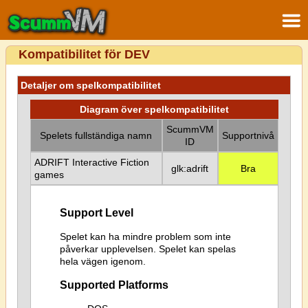
Kompatibilitet för DEV
Detaljer om spelkompatibilitet
Diagram över spelkompatibilitet
ScummVM
Spelets fullständiga namn
Supportnivå
ID
ADRIFT Interactive Fiction
glk:adrift
Bra
games
Support Level
Spelet kan ha mindre problem som inte
påverkar upplevelsen. Spelet kan spelas
hela vägen igenom.
Supported Platforms