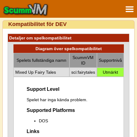
Kompatibilitet för DEV
Detaljer om spelkompatibilitet
Diagram över spelkompatibilitet
ScummVM
Spelets fullständiga namn
Supportnivå
ID
Mixed Up Fairy Tales
sci:fairytales
Utmärkt
Support Level
Spelet har inga kända problem.
Supported Platforms
DOS
Links