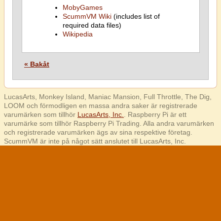
MobyGames
ScummVM Wiki
(includes list of
required data files)
Wikipedia
« Bakåt
LucasArts, Monkey Island, Maniac Mansion, Full Throttle, The Dig,
LOOM och förmodligen en massa andra saker är registrerade
varumärken som tillhör
LucasArts, Inc.
. Raspberry Pi är ett
varumärke som tillhör Raspberry Pi Trading. Alla andra varumärken
och registrerade varumärken ägs av sina respektive företag.
ScummVM är inte på något sätt anslutet till LucasArts, Inc.