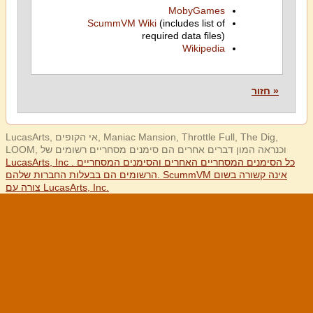
MobyGames
ScummVM Wiki
(includes list of
required data files)
Wikipedia
« חזור
LucasArts, אי הקופים, Maniac Mansion, Throttle Full, The Dig,
LOOM, וכנראה המון דברים אחרים הם סימנים מסחריים רשומים של
LucasArts, Inc . כל הסימנים המסחריים האחרים והסימנים המסחריים
הרשומים הם בבעלות החברות שלהם. ScummVM אינה קשורה בשום
צורה עם LucasArts, Inc.