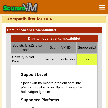
Kompatibilitet för DEV
Detaljer om spelkompatibilitet
Diagram över spelkompatibilitet
Spelets fullständiga
ScummVM ID
Supportnivå
namn
Chivalry is Not
wintermute:chivalry
Bra
Dead
Support Level
Spelet kan ha mindre problem som inte
påverkar upplevelsen. Spelet kan spelas
hela vägen igenom.
Supported Platforms