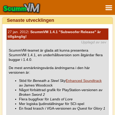
Senaste utvecklingen
27 jan. 2012
: ScummVM 1.4.1 "Subwoofer Release" är
tillgänglig!
Upplagd av sev
ScummVM-teamet är glada att kunna presentera
ScummVM 1.4.1, en underhållsversion som åtgärdar flera
buggar i 1.4.0.
De mest anmärkningsvärda ändringarna i den här
versionen är:
Stöd för
Beneath a Steel Sky
Enhanced Soundtrack
av James Woodcock
Något förbättrad grafik för PlayStation-versionen av
Broken Sword 2
Flera buggfixar för
Lands of Lore
Mer logiska ljudinställningar för SCI-spel
En fixad krasch i VGA-versionen av
Quest for Glory 1