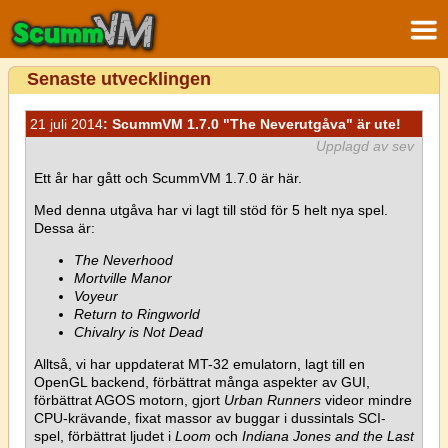
Senaste utvecklingen
21 juli 2014
: ScummVM 1.7.0 "The Neverutgåva" är ute!
Upplagd av sev
Ett år har gått och ScummVM 1.7.0 är här.
Med denna utgåva har vi lagt till stöd för 5 helt nya spel.
Dessa är:
The Neverhood
Mortville Manor
Voyeur
Return to Ringworld
Chivalry is Not Dead
Alltså, vi har uppdaterat MT-32 emulatorn, lagt till en
OpenGL backend, förbättrat många aspekter av GUI,
förbättrat AGOS motorn, gjort
Urban Runners
videor mindre
CPU-krävande, fixat massor av buggar i dussintals SCI-
spel, förbättrat ljudet i
Loom
och
Indiana Jones and the Last