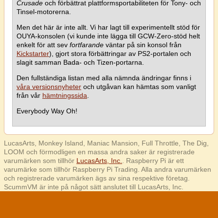
Crusade
och förbättrat plattformsportabiliteten för Tony- och
Tinsel-motorerna.
Men det här är inte allt. Vi har lagt till experimentellt stöd för
OUYA-konsolen (vi kunde inte lägga till GCW-Zero-stöd helt
enkelt för att sev
fortfarande
väntar på sin konsol från
Kickstarter
), gjort stora förbättringar av PS2-portalen och
slagit samman Bada- och Tizen-portarna.
Den fullständiga listan med alla nämnda ändringar finns i
våra versionsnyheter
och utgåvan kan hämtas som vanligt
från vår
hämtningssida
.
Everybody Way Oh!
LucasArts, Monkey Island, Maniac Mansion, Full Throttle, The Dig,
LOOM och förmodligen en massa andra saker är registrerade
varumärken som tillhör
LucasArts, Inc.
. Raspberry Pi är ett
varumärke som tillhör Raspberry Pi Trading. Alla andra varumärken
och registrerade varumärken ägs av sina respektive företag.
ScummVM är inte på något sätt anslutet till LucasArts, Inc.