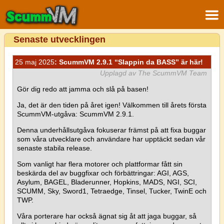
Senaste utvecklingen
25 maj 2025
: ScummVM 2.9.1 “Slappin da BASS” är här!
Upplagd av The ScummVM Team
Gör dig redo att jamma och slå på basen!
Ja, det är den tiden på året igen! Välkommen till årets första
ScummVM-utgåva: ScummVM 2.9.1.
Denna underhållsutgåva fokuserar främst på att fixa buggar
som våra utvecklare och användare har upptäckt sedan vår
senaste stabila release.
Som vanligt har flera motorer och plattformar fått sin
beskärda del av buggfixar och förbättringar: AGI, AGS,
Asylum, BAGEL, Bladerunner, Hopkins, MADS, NGI, SCI,
SCUMM, Sky, Sword1, Tetraedge, Tinsel, Tucker, TwinE och
TWP.
Våra porterare har också ägnat sig åt att jaga buggar, så