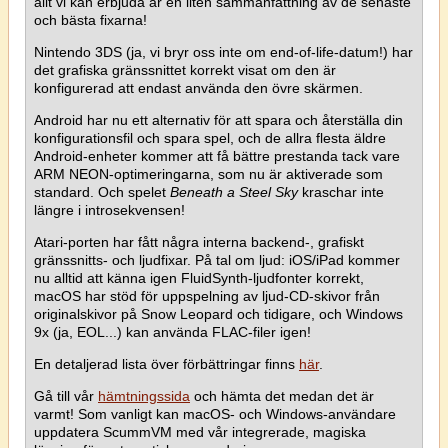
allt vi kan erbjuda är en liten sammanfattning av de senaste
och bästa fixarna!
Nintendo 3DS (ja, vi bryr oss inte om end-of-life-datum!) har
det grafiska gränssnittet korrekt visat om den är
konfigurerad att endast använda den övre skärmen.
Android har nu ett alternativ för att spara och återställa din
konfigurationsfil och spara spel, och de allra flesta äldre
Android-enheter kommer att få bättre prestanda tack vare
ARM NEON-optimeringarna, som nu är aktiverade som
standard. Och spelet
Beneath a Steel Sky
kraschar inte
längre i introsekvensen!
Atari-porten har fått några interna backend-, grafiskt
gränssnitts- och ljudfixar. På tal om ljud: iOS/iPad kommer
nu alltid att känna igen FluidSynth-ljudfonter korrekt,
macOS har stöd för uppspelning av ljud-CD-skivor från
originalskivor på Snow Leopard och tidigare, och Windows
9x (ja, EOL...) kan använda FLAC-filer igen!
En detaljerad lista över förbättringar finns
här
.
Gå till vår
hämtningssida
och hämta det medan det är
varmt! Som vanligt kan macOS- och Windows-användare
uppdatera ScummVM med vår integrerade, magiska