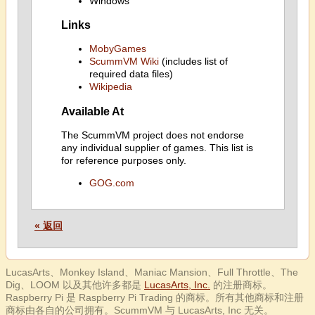
Windows
Links
MobyGames
ScummVM Wiki
(includes list of
required data files)
Wikipedia
Available At
The ScummVM project does not endorse
any individual supplier of games. This list is
for reference purposes only.
GOG.com
« 返回
LucasArts、Monkey Island、Maniac Mansion、Full Throttle、The
Dig、LOOM 以及其他许多都是
LucasArts, Inc.
的注册商标。
Raspberry Pi 是 Raspberry Pi Trading 的商标。所有其他商标和注册
商标由各自的公司拥有。ScummVM 与 LucasArts, Inc 无关。