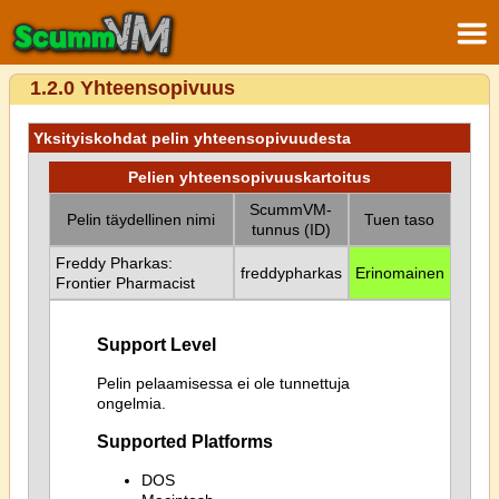
1.2.0 Yhteensopivuus
Yksityiskohdat pelin yhteensopivuudesta
Pelien yhteensopivuuskartoitus
ScummVM-
Pelin täydellinen nimi
Tuen taso
tunnus (ID)
Freddy Pharkas:
freddypharkas
Erinomainen
Frontier Pharmacist
Support Level
Pelin pelaamisessa ei ole tunnettuja
ongelmia.
Supported Platforms
DOS