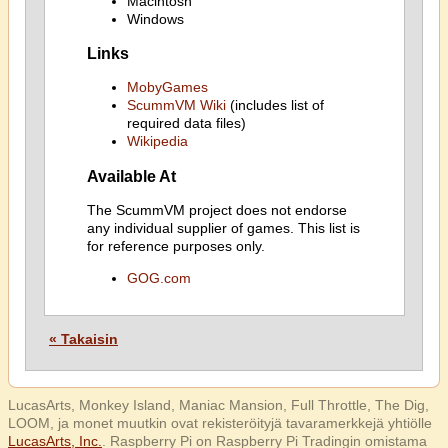
Macintosh
Windows
Links
MobyGames
ScummVM Wiki
(includes list of
required data files)
Wikipedia
Available At
The ScummVM project does not endorse
any individual supplier of games. This list is
for reference purposes only.
GOG.com
« Takaisin
LucasArts, Monkey Island, Maniac Mansion, Full Throttle, The Dig,
LOOM, ja monet muutkin ovat rekisteröityjä tavaramerkkejä yhtiölle
LucasArts, Inc.
. Raspberry Pi on Raspberry Pi Tradingin omistama