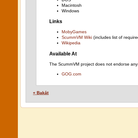
Macintosh
Windows
Links
MobyGames
ScummVM Wiki
(includes list of require
Wikipedia
Available At
The ScummVM project does not endorse any ind
GOG.com
« Bakåt