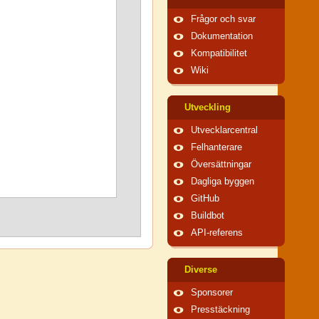
Frågor och svar
Dokumentation
Kompatibilitet
Wiki
Utveckling
Utvecklarcentral
Felhanterare
Översättningar
Dagliga byggen
GitHub
Buildbot
API-referens
Diverse
Sponsorer
Presstäckning