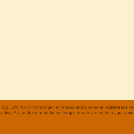
he Dig, LOOM och förmodligen en massa andra saker är registrerade va
 Trading. Alla andra varumärken och registrerade varumärken ägs av s