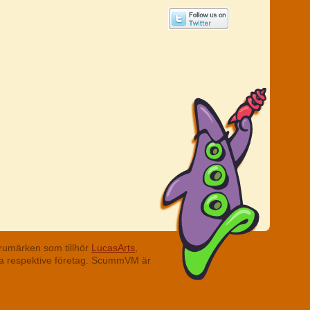
rumärken som tillhör
LucasArts,
ina respektive företag. ScummVM är