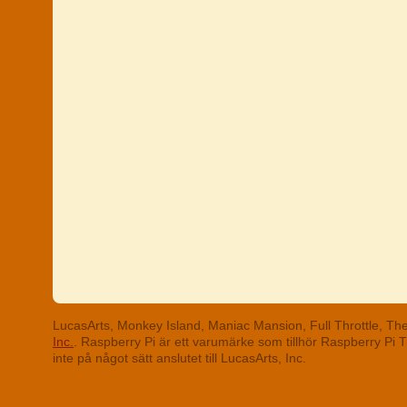
LucasArts, Monkey Island, Maniac Mansion, Full Throttle, T
Inc.
. Raspberry Pi är ett varumärke som tillhör Raspberry Pi
inte på något sätt anslutet till LucasArts, Inc.