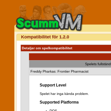
Kompatibilitet för 1.2.0
Detaljer om spelkompatibilitet
Spelets fullstän
Freddy Pharkas: Frontier Pharmacist
Support Level
Spelet har inga kända problem.
Supported Platforms
DOS