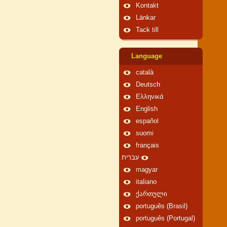
Kontakt
Länkar
Tack till
Language
català
Deutsch
Ελληνικά
English
español
suomi
français
עברית
magyar
italiano
ქართული
português (Brasil)
português (Portugal)