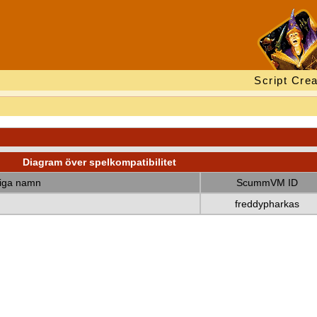
Script Crea
Diagram över spelkompatibilitet
diga namn
ScummVM ID
freddypharkas