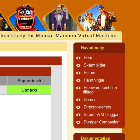
tion Utility for Maniac Mansion Virtual Machine
Huvudmeny
Hem
Skärmbilder
Forum
Supportnivå
Hämtningar
Freeware-spel och
Utmärkt
tillägg
Demos
Director-demos
ScummVM-bloggar
Dumper Companion
Dokumentation