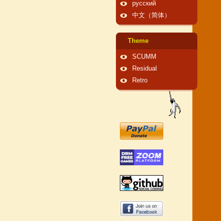
русский
中文（简体）
Theme
SCUMM
Residual
Retro