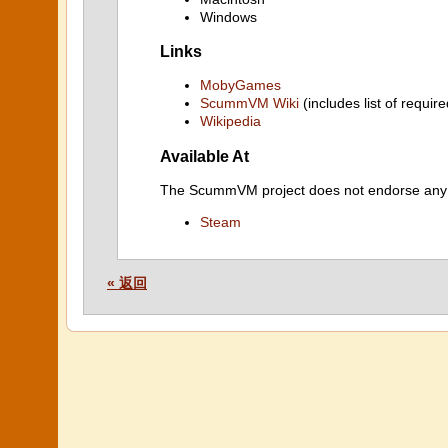
Windows
Links
MobyGames
ScummVM Wiki
(includes list of require
Wikipedia
Available At
The ScummVM project does not endorse any ind
Steam
« 返回