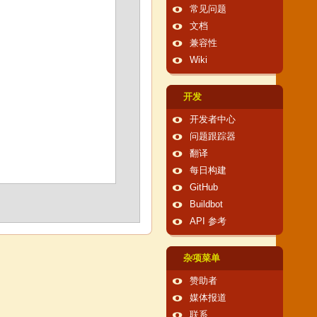
常见问题
文档
兼容性
Wiki
开发
开发者中心
问题跟踪器
翻译
每日构建
GitHub
Buildbot
API 参考
杂项菜单
赞助者
媒体报道
联系