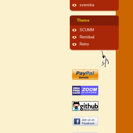
svenska
Theme
SCUMM
Residual
Retro