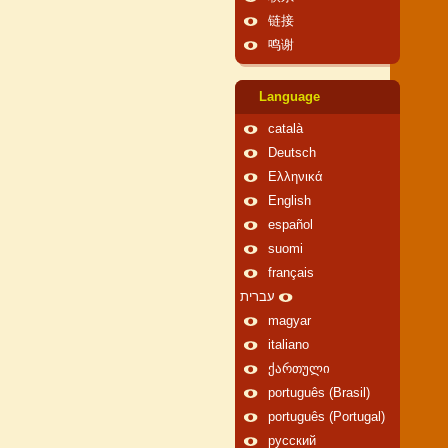
链接
鸣谢
Language
català
Deutsch
Ελληνικά
English
español
suomi
français
עברית
magyar
italiano
ქართული
português (Brasil)
português (Portugal)
русский