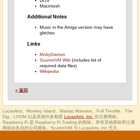
DOS
Macintosh
Additional Notes
Music in the Amiga version may have
glitches
Links
MobyGames
ScummVM Wiki
(includes list of
required data files)
Wikipedia
« 返回
LucasArts、Monkey Island、Maniac Mansion、Full Throttle、The
Dig、LOOM 以及其他许多都是
LucasArts, Inc.
的注册商标。
Raspberry Pi 是 Raspberry Pi Trading 的商标。所有其他商标和注册
商标由各自的公司拥有。ScummVM 与 LucasArts, Inc 无关。