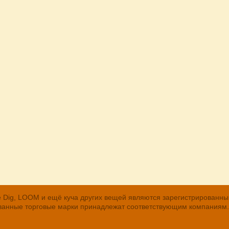
, The Dig, LOOM и ещё куча других вещей являются зарегистрирован
рованные торговые марки принадлежат соответствующим компаниям