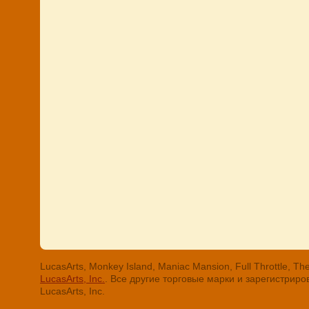
LucasArts, Monkey Island, Maniac Mansion, Full Throttle
LucasArts, Inc.
. Все другие торговые марки и зарегистри
LucasArts, Inc.