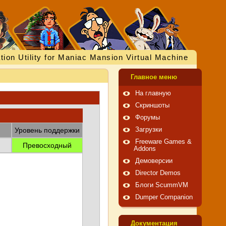
tion Utility for Maniac Mansion Virtual Machine
Главное меню
На главную
Скриншоты
Форумы
Уровень поддержки
Загрузки
Freeware Games &
Превосходный
Addons
Демоверсии
Director Demos
Блоги ScummVM
Dumper Companion
Документация