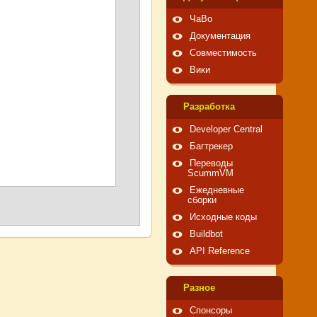
ЧаВо
Документация
Совместимость
Вики
Pазработка
Developer Central
Багтрекер
Переводы
ScummVM
Ежедневные
сборки
Исходные коды
Buildbot
API Reference
Pазное
Спонсоры