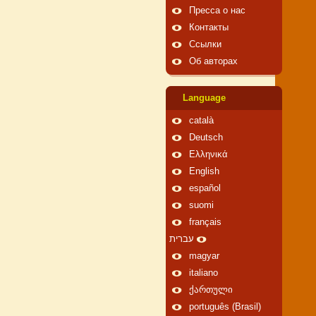
Пресса о нас
Контакты
Ссылки
Об авторах
Language
català
Deutsch
Ελληνικά
English
español
suomi
français
עברית
magyar
italiano
ქართული
português (Brasil)