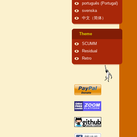
português (Portugal)
svenska
中文（简体）
Theme
SCUMM
Residual
Retro