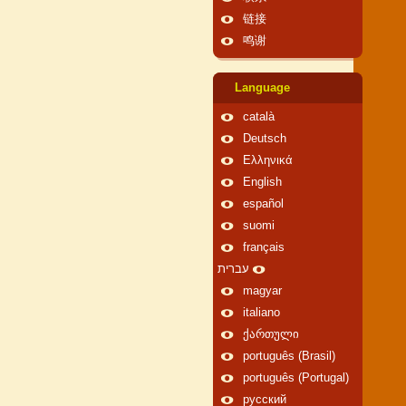
链接
鸣谢
Language
català
Deutsch
Ελληνικά
English
español
suomi
français
עברית
magyar
italiano
ქართული
português (Brasil)
português (Portugal)
русский