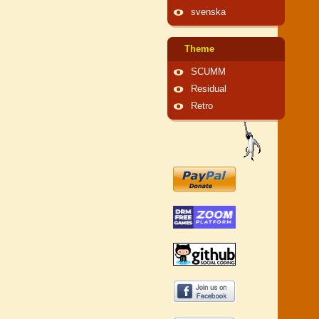
svenska
Theme
SCUMM
Residual
Retro