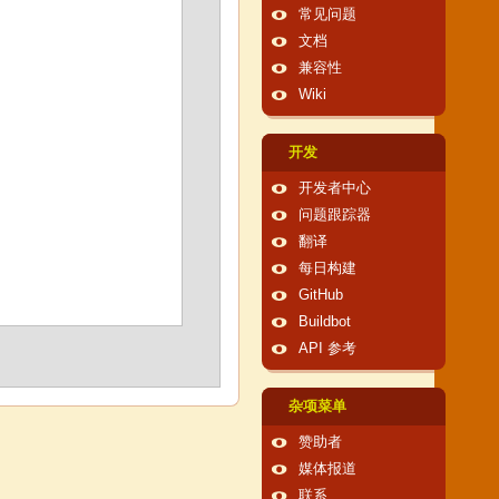
常见问题
文档
兼容性
Wiki
开发
开发者中心
问题跟踪器
翻译
每日构建
GitHub
Buildbot
API 参考
杂项菜单
赞助者
媒体报道
联系