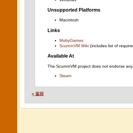
Unsupported Platforms
Macintosh
Links
MobyGames
ScummVM Wiki
(includes list of require
Available At
The ScummVM project does not endorse any ind
Steam
« 返回