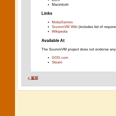
Macintosh
Links
MobyGames
ScummVM Wiki
(includes list of require
Wikipedia
Available At
The ScummVM project does not endorse any ind
GOG.com
Steam
« 返回