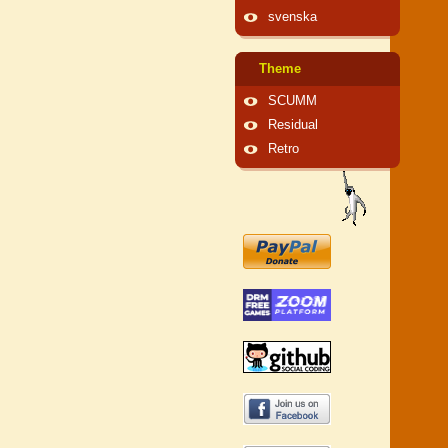
svenska
Theme
SCUMM
Residual
Retro