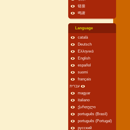
链接
鸣谢
Language
català
Deutsch
Ελληνικά
English
español
suomi
français
עברית
magyar
italiano
ქართული
português (Brasil)
português (Portugal)
русский