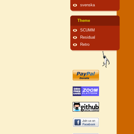
svenska
Theme
SCUMM
Residual
Retro