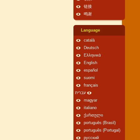
链接
鸣谢
Language
català
Deutsch
Ελληνικά
English
español
suomi
français
עברית
magyar
italiano
ქართული
português (Brasil)
português (Portugal)
русский