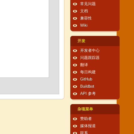
常见问题
文档
兼容性
Wiki
开发
开发者中心
问题跟踪器
翻译
每日构建
GitHub
Buildbot
API 参考
杂项菜单
赞助者
媒体报道
联系