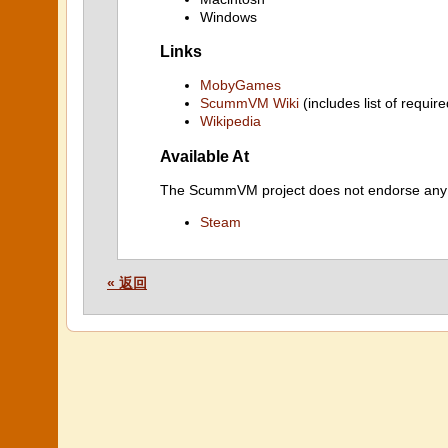
Windows
Links
MobyGames
ScummVM Wiki
(includes list of require
Wikipedia
Available At
The ScummVM project does not endorse any ind
Steam
« 返回