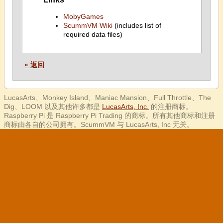
MobyGames
ScummVM Wiki
(includes list of
required data files)
« 返回
LucasArts、Monkey Island、Maniac Mansion、Full Throttle、The
Dig、LOOM 以及其他许多都是
LucasArts, Inc.
的注册商标。
Raspberry Pi 是 Raspberry Pi Trading 的商标。所有其他商标和注册
商标由各自的公司拥有。ScummVM 与 LucasArts, Inc 无关。