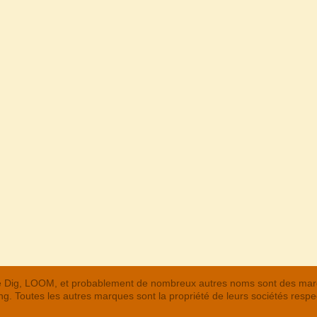
 The Dig, LOOM, et probablement de nombreux autres noms sont des m
. Toutes les autres marques sont la propriété de leurs sociétés respe