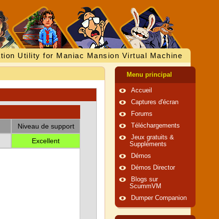
tion Utility for Maniac Mansion Virtual Machine
Menu principal
Accueil
Captures d'écran
Forums
Niveau de support
Téléchargements
Jeux gratuits &
Excellent
Suppléments
Démos
Démos Director
Blogs sur
ScummVM
Dumper Companion