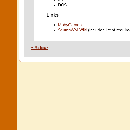
DOS
Links
MobyGames
ScummVM Wiki
(includes list of require
« Retour