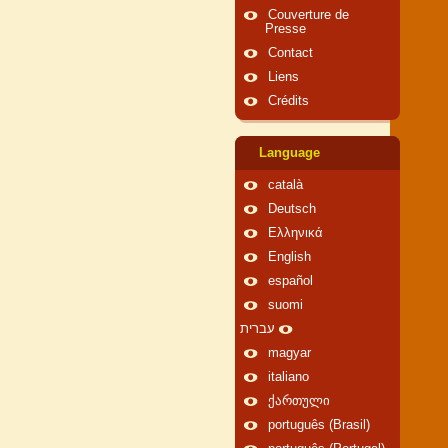
Couverture de
Presse
Contact
Liens
Crédits
Language
català
Deutsch
Ελληνικά
English
español
suomi
עברית
magyar
italiano
ქართული
português (Brasil)