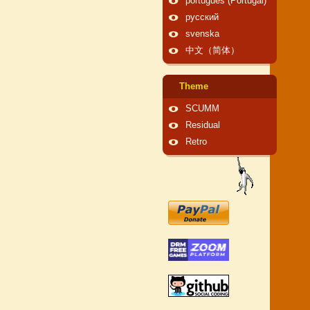
português (Portugal)
русский
svenska
中文（简体）
Theme
SCUMM
Residual
Retro