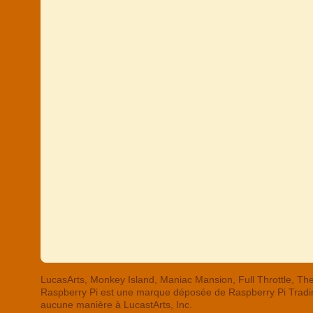
LucasArts, Monkey Island, Maniac Mansion, Full Throttle,
Raspberry Pi est une marque déposée de Raspberry Pi Trading
aucune manière à LucastArts, Inc.