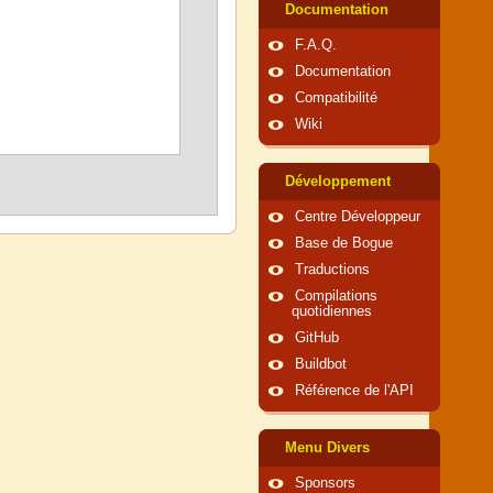
Documentation
F.A.Q.
Documentation
Compatibilité
Wiki
Développement
Centre Développeur
Base de Bogue
Traductions
Compilations
quotidiennes
GitHub
Buildbot
Référence de l'API
Menu Divers
Sponsors