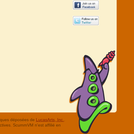
arques déposées de
LucasArts, Inc.
.
ctives. ScummVM n'est affilié en