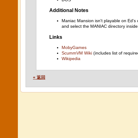
Additional Notes
Maniac Mansion isn't playable on Ed's
and select the MANIAC directory insid
Links
MobyGames
ScummVM Wiki
(includes list of require
Wikipedia
« 返回