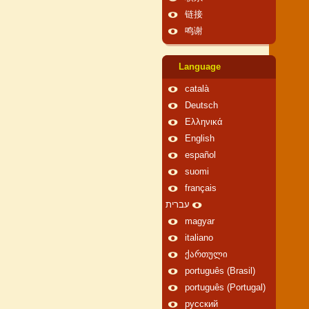
链接
鸣谢
Language
català
Deutsch
Ελληνικά
English
español
suomi
français
עברית
magyar
italiano
ქართული
português (Brasil)
português (Portugal)
русский