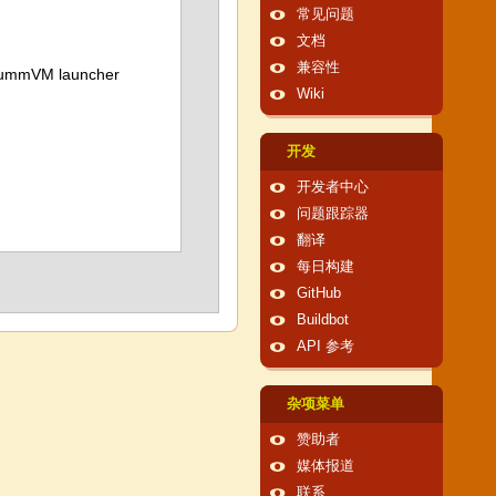
常见问题
文档
兼容性
 ScummVM launcher
Wiki
开发
开发者中心
问题跟踪器
翻译
每日构建
GitHub
Buildbot
API 参考
杂项菜单
赞助者
媒体报道
联系