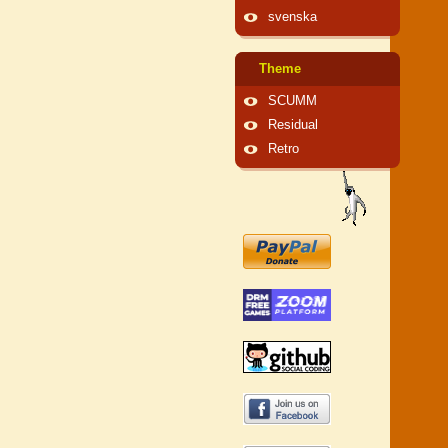
svenska
Theme
SCUMM
Residual
Retro