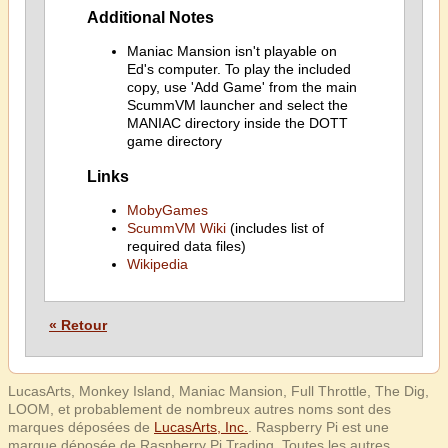
Additional Notes
Maniac Mansion isn't playable on
Ed's computer. To play the included
copy, use 'Add Game' from the main
ScummVM launcher and select the
MANIAC directory inside the DOTT
game directory
Links
MobyGames
ScummVM Wiki
(includes list of
required data files)
Wikipedia
« Retour
LucasArts, Monkey Island, Maniac Mansion, Full Throttle, The Dig,
LOOM, et probablement de nombreux autres noms sont des
marques déposées de
LucasArts, Inc.
. Raspberry Pi est une
marque déposée de Raspberry Pi Trading. Toutes les autres